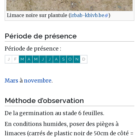
Limace noire sur plantule (
irbab-kbivb.be
)
Période de présence
Période de présence :
J
F
M
A
M
J
J
A
S
O
N
D
Mars
à
novembre
.
Méthode d’observation
De la germination au stade 6 feuilles.
En conditions humides, poser des pièges à
limaces (carrés de plastic noir de 50cm de côté =