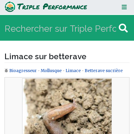
Limace sur betterave
Limace sur betterave
Bioagresseur
-
Mollusque
-
Limace
-
Betterave sucrière
Aller à :
navigation
,
rechercher