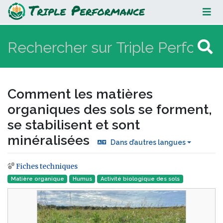
Comment les matières organiques
des sols se forment, se stabilisent
et sont minéralisées
Comment les matières
organiques des sols se forment,
se stabilisent et sont
minéralisées
Dans d’autres langues
Fiches techniques
Aller à :
navigation
,
rechercher
Matière organique
Humus
Activité biologique des sols