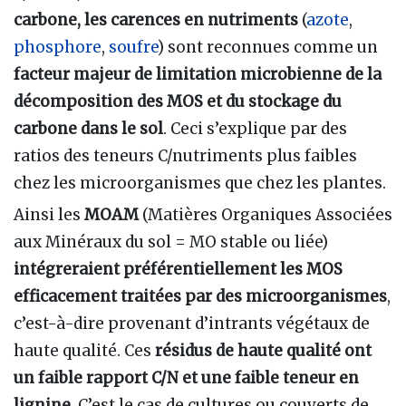
carbone, les carences en nutriments
(
azote
,
phosphore
,
soufre
) sont reconnues comme un
facteur majeur de limitation microbienne de la
décomposition des MOS et du stockage du
carbone dans le sol
. Ceci s’explique par des
ratios des teneurs C/nutriments plus faibles
chez les microorganismes que chez les plantes.
Ainsi les
MOAM
(Matières Organiques Associées
aux Minéraux du sol = MO stable ou liée)
intégreraient préférentiellement les MOS
efficacement traitées par des microorganismes
,
c’est-à-dire provenant d’intrants végétaux de
haute qualité. Ces
résidus de haute qualité ont
un
faible rapport C/N
et une faible teneur en
lignine
. C’est le cas de cultures ou couverts de