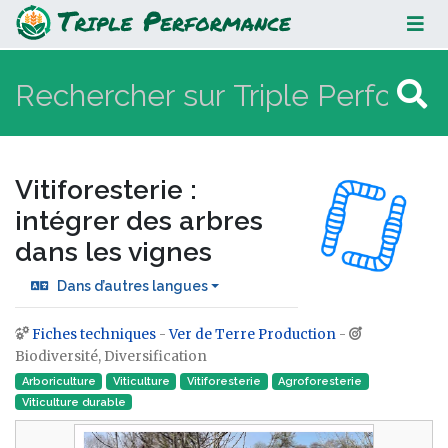
Vitiforesterie : intégrer des arbres
dans les vignes
Vitiforesterie :
intégrer des arbres
dans les vignes
Dans d’autres langues
Fiches techniques
-
Ver de Terre Production
-
Aller à :
navigation
,
rechercher
Biodiversité, Diversification
Arboriculture
Viticulture
Vitiforesterie
Agroforesterie
Viticulture durable