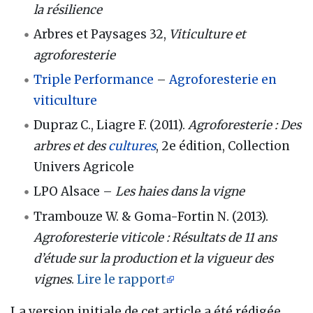
la résilience
Arbres et Paysages 32,
Viticulture et
agroforesterie
Triple Performance
–
Agroforesterie en
viticulture
Dupraz C., Liagre F. (2011).
Agroforesterie : Des
arbres et des
cultures
, 2e édition, Collection
Univers Agricole
LPO Alsace –
Les haies dans la vigne
Trambouze W. & Goma-Fortin N. (2013).
Agroforesterie viticole : Résultats de 11 ans
d’étude sur la production et la vigueur des
vignes
.
Lire le rapport
La version initiale de cet article a été rédigée