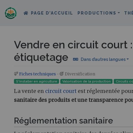
PAGE D’ACCUEIL
PRODUCTIONS
TH
Vendre en circuit court 
étiquetage
Dans d’autres langues
Fiches techniques
-
Diversification
Aller à :
navigation
,
rechercher
S'installer en agriculture
Valorisation de la production
Circuits c
La vente en
circuit court
est réglementée pou
sanitaire des produits et une transparence p
Réglementation sanitaire