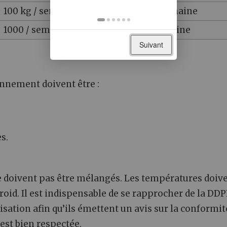
100 kg / semaine
30 kg / semaine
1000 / semaine
400 / semaine
Suivant
ionnement doivent être
:
s.
ne doivent pas être mélangés. Les températures doiv
froid. Il est indispensable de se rapprocher de la DD
sation afin qu’ils émettent un avis sur la conformit
est bien respectée.