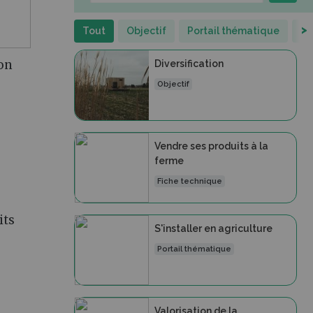
>
Tout
Objectif
Portail thématique
Fi
ion
Diversification
Objectif
Vendre ses produits à la
ferme
Fiche technique
its
S'installer en agriculture
Portail thématique
Valorisation de la