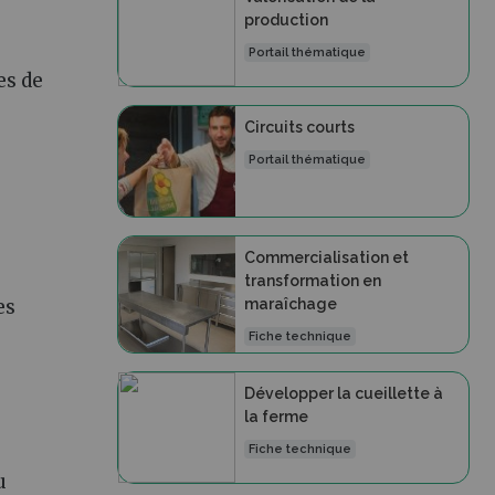
production
Portail thématique
es de
Circuits courts
Portail thématique
Commercialisation et
transformation en
maraîchage
es
Fiche technique
Développer la cueillette à
la ferme
Fiche technique
u