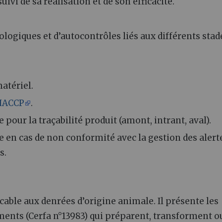
uivi de sa réalisation et de son efficacité.
logiques et d’autocontrôles liés aux différents stad
atériel.
HACCP
.
pour la traçabilité produit (amont, intrant, aval).
 en cas de non conformité avec la gestion des alert
s.
licable aux denrées d’origine animale. Il présente les
ments (Cerfa n°13983) qui préparent, transforment o