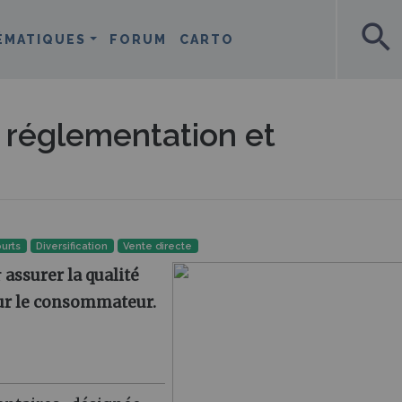
search
ÉMATIQUES
FORUM
CARTO
: réglementation et
ourts
Diversification
Vente directe
r
assurer la qualité
our le consommateur.