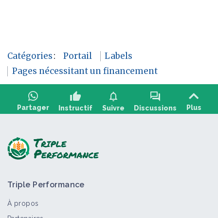
Catégories
:
Portail
Labels
Pages nécessitant un financement
thumb_up
notifications
forum
Partager
Plus
Instructif
Suivre
Discussions
Poser une question, partager un retour :
Triple Performance
À propos