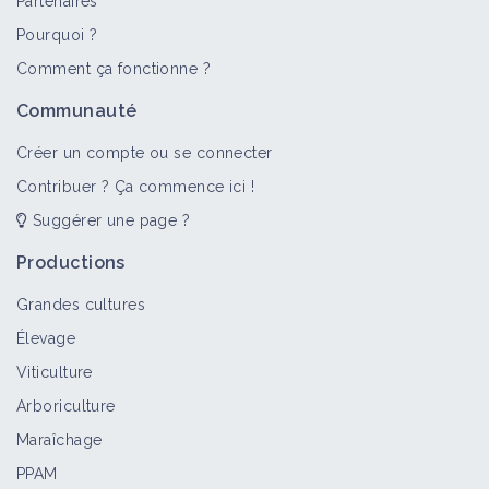
Partenaires
Pourquoi ?
>
Tout
Objectif
Portail thématique
Vidéo
Fiche t
Comment ça fonctionne ?
Diversification
Communauté
Objectif
Créer un compte ou se connecter
Contribuer ? Ça commence ici !
Suggérer une page ?
Organisation du travail
Portail thématique
Productions
Grandes cultures
Élevage
Productivité
Viticulture
Objectif
Arboriculture
Maraîchage
PPAM
Réduction des charges