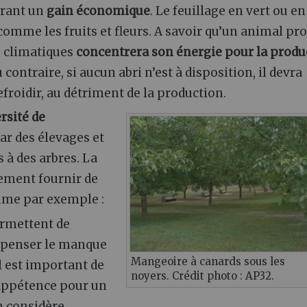
frant un
gain économique
. Le feuillage en vert ou en
comme les fruits et fleurs. A savoir qu’un animal pr
as climatiques
concentrera son énergie pour la produ
ontraire, si aucun abri n’est à disposition, il devra
efroidir, au détriment de la production.
rsité de
par des élevages et
 à des arbres. La
lement fournir de
me par exemple :
ermettent de
ompenser le manque
Mangeoire à canards sous les
Il est important de
noyers. Crédit photo : AP32.
appétence pour un
n considère