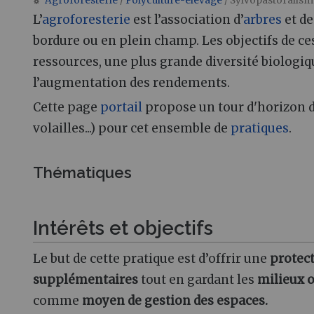
Agroforesterie
/
Polyculture-élevage
/ Sylvopastoralism
Aller à :
navigation
,
rechercher
L’
agroforesterie
est l’association d’
arbres
et d
bordure ou en plein champ. Les objectifs de ce
ressources, une plus grande diversité biologiq
l’augmentation des rendements.
Cette page
portail
propose un tour d'horizon 
volailles...) pour cet ensemble de
pratiques
.
Thématiques
Intérêts et objectifs
Le but de cette pratique est d’offrir une
protec
supplémentaires
tout en gardant les
milieux 
comme
moyen de gestion des espaces.