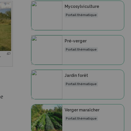
Mycosylviculture
Portail thématique
Pré-verger
Portail thématique
.
Jardin forêt
Portail thématique
ne
Verger maraîcher
Portail thématique