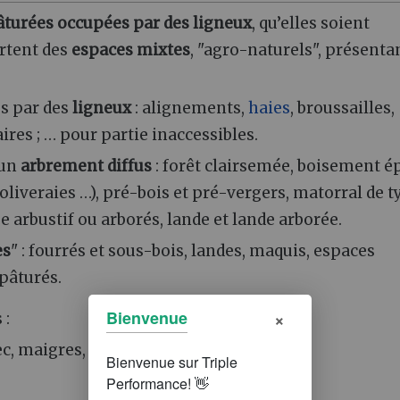
âturées
occupées par des ligneux
, qu’elles soient
ortent des
espaces mixtes
, "agro-naturels", présenta
es par des
ligneux
: alignements,
haies
, broussailles,
ires ; … pour partie inaccessibles.
 un
arbrement diffus
: forêt clairsemée, boisement é
 oliveraies …), pré-bois et pré-vergers, matorral de 
arbustif ou arborés, lande et lande arborée.
es
" : fourrés et sous-bois, landes, maquis, espaces
 pâturés.
×
Bienvenue
 :
ec, maigres, humides …).