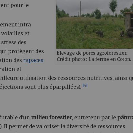
nt pour le
ement intra
volailles et
 stress des
qui protègent des
Elevage de porcs agroforestier.
Crédit photo : La ferme en Coton.
ation des
rapaces
.
ration et
illeure utilisation des ressources nutritives, ainsi q
[
4
]
déjections sont plus éparpillées).
durable d'un
milieu forestier
, entretenu par le
pâtur
. Il permet de valoriser la diversité de ressources