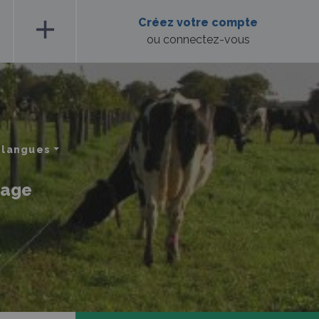
add
Créez votre compte
ou connectez-vous
 langues
rage