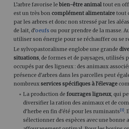
L’arbre favorise le
bien-être animal
tout en of
est un très bon
complément alimentaire
tout 
par les arbres et donc non stressé par les alé
de lait, d’
oeufs
ou pour prendre de la masse. Au c
utiliser son énergie pour se réchauffer ou se r
Le sylvopastoralisme englobe une grande
dive
situations
, de formes et de paysages, utilisés 
occupés par des ligneux : des animaux associés
présence d'arbres dans les parcelles peut éga
nombreux
services spécifiques à l'élevage
com
La production de
fourrages ligneux
, qui p
diversifier la ration des animaux et de c
[
1
]
d'herbe en fin d'été pour les ruminants
. 
sélectionner des espèces avec une bonne 
affouragement optimal. Pour les bovins o