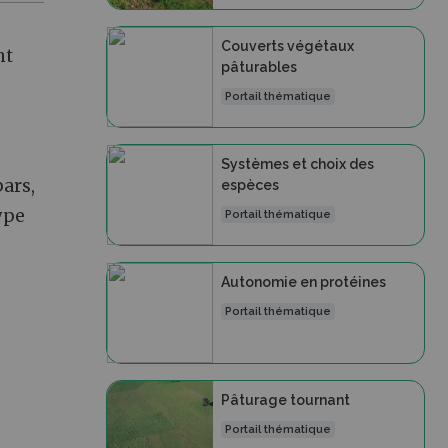
Couverts végétaux
nt
pâturables
Portail thématique
Systèmes et choix des
pars,
espèces
type
Portail thématique
Autonomie en protéines
Portail thématique
Pâturage tournant
Portail thématique