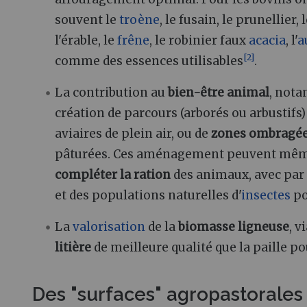
souvent le
troène
, le fusain, le prunellier, 
l'érable, le
frêne
, le robinier faux
acacia
, l'
a
[
2
]
comme des essences utilisables
.
La contribution au
bien-être animal
, nota
création de parcours (arborés ou arbustifs)
aviaires de plein air, ou de
zones ombragé
pâturées. Ces aménagement peuvent mêm
compléter la ration
des animaux, avec par
et des populations naturelles d'
insectes
po
La
valorisation
de la
biomasse ligneuse
, v
litière
de meilleure qualité que la paille po
Des "surfaces" agropastorales