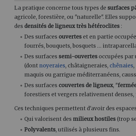
La pratique concerne tous types de
surfaces p
agricole, forestière, ou "naturelle". Elles supp
des
densités de ligneux très hétéroclites
:
Des surfaces
ouvertes
et en partie occupé
fourrés, bouquets, bosquets … intraparcella
Des surfaces
semi-ouvertes
occupées par
(dont
noyeraies
, châtaigneraies,
chênaies
,
maquis ou garrigue méditerranéens, causse 
Des surfaces
couvertes de ligneux
, "
fermé
forestiers et vergers relativement denses,
Ces techniques permettent d'avoir des espaces
Qui valorisent des
milieux hostiles
(trop s
Polyvalents
, utilisés à plusieurs fins.