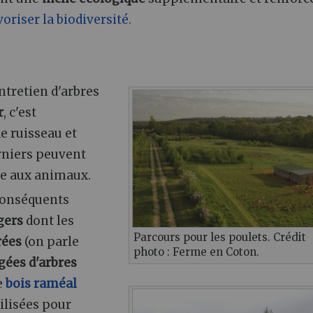
voriser la biodiversité.
entretien d'arbres
r
, c'est
e ruisseau et
rniers peuvent
re aux animaux.
conséquents
gers
dont les
Parcours pour les poulets. Crédit
rées
(on parle
photo : Ferme en Coton.
gées d'arbres
e
bois raméal
tilisées pour