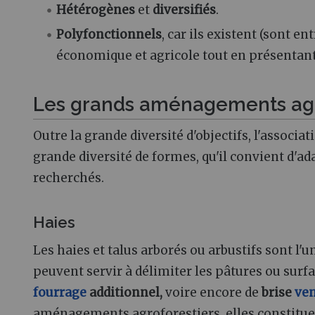
Hétérogènes
et
diversifiés
.
Polyfonctionnels
, car ils existent (sont e
économique et agricole tout en présentan
Les grands aménagements agr
Outre la grande diversité d'objectifs, l'associ
grande diversité de formes, qu'il convient d'ada
recherchés.
Haies
Les haies et talus arborés ou arbustifs sont l
peuvent servir à délimiter les pâtures ou surf
fourrage
additionnel,
voire encore de
brise
ve
aménagements agroforestiers, elles constitu