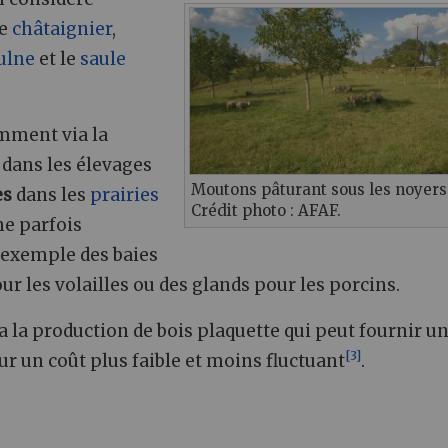
le
châtaignier
,
ulne
et le
saule
mment via la
 dans les élevages
Moutons pâturant sous les noyers
es
dans les
prairies
Crédit photo : AFAF.
e parfois
 exemple des baies
ur les volailles ou des glands pour les porcins.
ia la production de bois plaquette qui peut fournir u
[
3
]
ur un coût plus faible et moins fluctuant
.