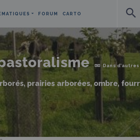
search
ÉMATIQUES
FORUM
CARTO
pastoralisme
Dans d’autres
rborés, prairies arborées, ombre, four