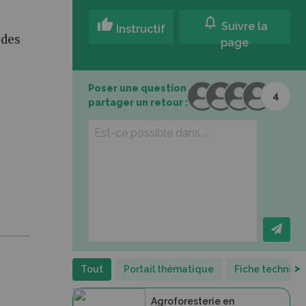
notifications
thumb_up
Suivre la
Instructif
 des
page
Poser une question,
4
partager un retour :
>
Tout
Portail thématique
Fiche techniqu
Agroforesterie en