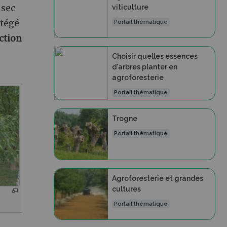
 sec
viticulture
otégé
Portail thématique
ction
Choisir quelles essences
d'arbres planter en
agroforesterie
Portail thématique
Trogne
Portail thématique
Agroforesterie et grandes
cultures
Portail thématique