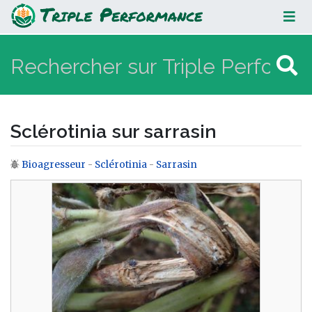
Sclérotinia sur sarrasin
Sclérotinia sur sarrasin
Bioagresseur
-
Sclérotinia
-
Sarrasin
Aller à :
navigation
,
rechercher