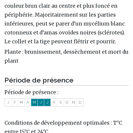
couleur brun clair au centre et plus foncé en
périphérie. Majoritairement sur les parties
inférieures, peut se parer d’un mycélium blanc
cotonneux et d’amas ovoïdes noires (sclérotes).
Le collet et la tige peuvent flétrir et pourrir.
Plante : brunissement, dessèchement et mort du
plant
Période de présence
Période de présence :
J
F
M
A
M
J
J
A
S
O
N
D
Conditions de développement optimales : T°C
entre 15°C et 24°C