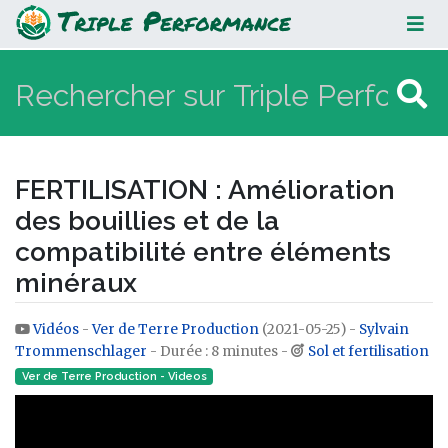
FERTILISATION : Amélioration des
bouillies et de la compatibilité
entre éléments minéraux
FERTILISATION : Amélioration
des bouillies et de la
compatibilité entre éléments
minéraux
Vidéos
-
Ver de Terre Production
(2021-05-25) -
Sylvain
Aller à :
navigation
,
rechercher
Trommenschlager
- Durée : 8 minutes -
Sol et fertilisation
Ver de Terre Production - Videos