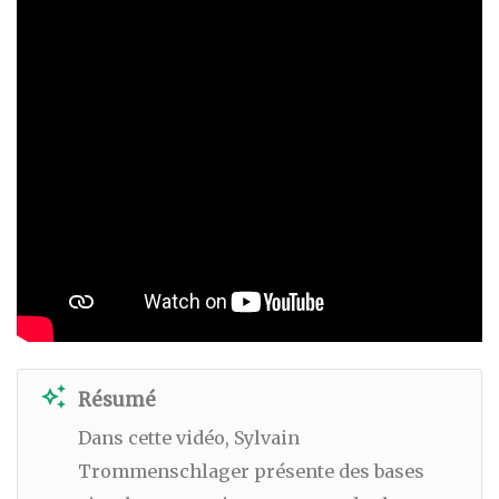
auto_awesome
Résumé
Dans cette vidéo, Sylvain
Trommenschlager présente des bases