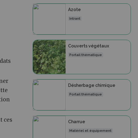
Azote
Intrant
Couverts végétaux
Portail thématique
udats
ner
Désherbage chimique
ette
Portail thématique
tion
t ces
Charrue
Matériel et équipement