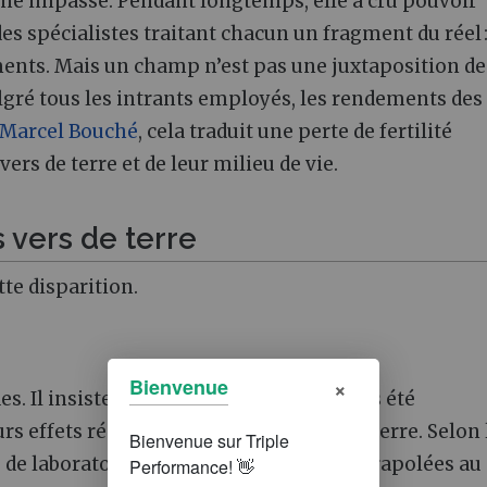
à une impasse. Pendant longtemps, elle a cru pouvoir
 spécialistes traitant chacun un fragment du réel 
ments. Mais un champ n’est pas une juxtaposition de
lgré tous les intrants employés, les rendements des
Marcel Bouché
, cela traduit une perte de fertilité
ers de terre et de leur milieu de vie.
 vers de terre
te disparition.
×
Bienvenue
. Il insiste sur le fait qu’ils n’ont jamais été
s effets réels sur les sols et les vers de terre. Selon 
 de laboratoire, dans des boîtes, puis extrapolées au