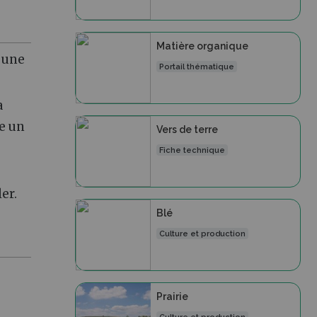
Matière organique
e une
Portail thématique
a
le un
Vers de terre
Fiche technique
er.
Blé
Culture et production
Prairie