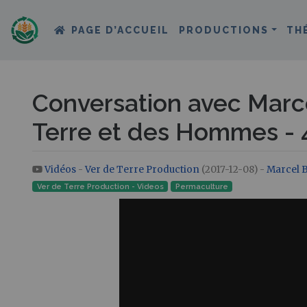
PAGE D’ACCUEIL
PRODUCTIONS
TH
Conversation avec Marc
Terre et des Hommes - 
Vidéos
-
Ver de Terre Production
(2017-12-08) -
Marcel 
Aller à :
navigation
,
rechercher
Ver de Terre Production - Videos
Permaculture