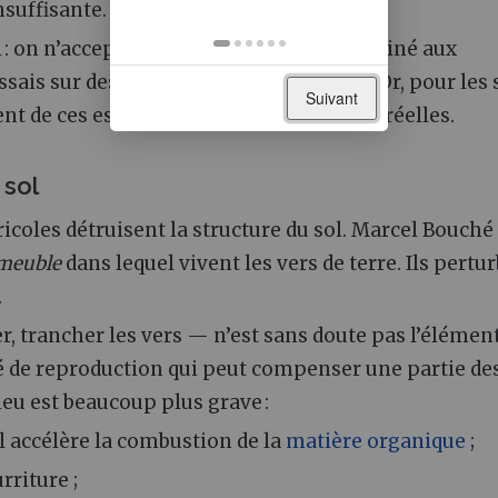
nsuffisante.
: on n’accepterait pas qu’un produit destiné aux
is sur des rats, sans essais cliniques. Or, pour les 
Suivant
ent de ces essais cliniques en conditions réelles.
 sol
gricoles détruisent la structure du sol. Marcel Bouché
meuble
dans lequel vivent les vers de terre. Ils pertu
.
r, trancher les vers — n’est sans doute pas l’élémen
ité de reproduction qui peut compenser une partie de
ieu est beaucoup plus grave :
ol accélère la combustion de la
matière organique
;
rriture ;