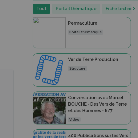
>
Tout
Portail thématique
Fiche techniqu
Permaculture
Portail thématique
Ver de Terre Production
Structure
Conversation avec Marcel
BOUCHE - Des Vers de Terre
et des Hommes - 6/7
Vidéo
400 Publications sur les Vers