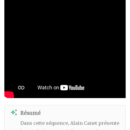
auto_awesome
Résumé
Dans cette séquence, Alain Canet présente