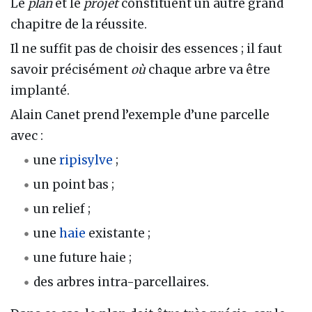
Le
plan
et le
projet
constituent un autre grand
chapitre de la réussite.
Il ne suffit pas de choisir des essences ; il faut
savoir précisément
où
chaque arbre va être
implanté.
Alain Canet prend l’exemple d’une parcelle
avec :
une
ripisylve
;
un point bas ;
un relief ;
une
haie
existante ;
une future haie ;
des arbres intra-parcellaires.