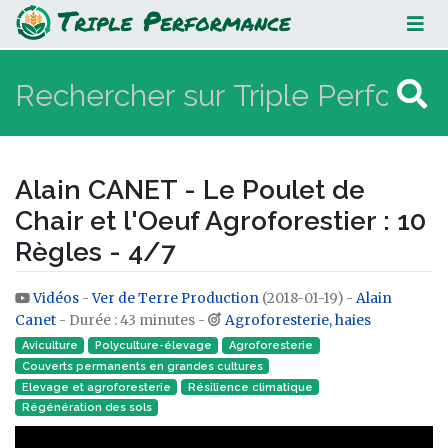
Alain CANET - Le Poulet de Chair et
l'Oeuf Agroforestier : 10 Règles -
4/7
Alain CANET - Le Poulet de
Chair et l'Oeuf Agroforestier : 10
Règles - 4/7
Vidéos
-
Ver de Terre Production
(2018-01-19) -
Alain
Aller à :
navigation
,
rechercher
Canet
- Durée : 43 minutes -
Agroforesterie, haies
Aviculture
Polyculture-élevage
Agroforesterie
Couverts permanents en grandes cultures
Elevage et agroforesterie
Résilience climatique
Régénération des sols