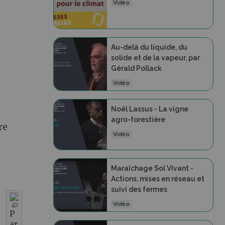
Vidéo
Au-delà du liquide, du
solide et de la vapeur, par
Gérald Pollack
Vidéo
Noël Lassus - La vigne
agro-forestière
re
Vidéo
Maraîchage Sol Vivant -
Actions, mises en réseau et
suivi des fermes
Vidéo
P
ar