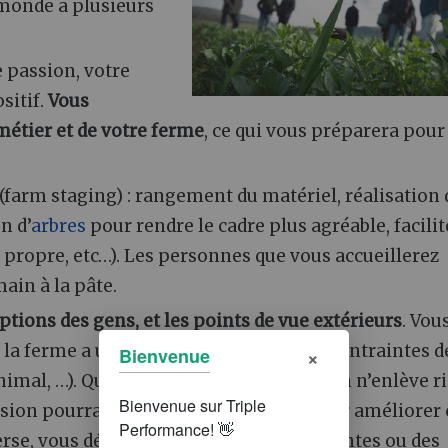
 monde a plusieurs
e passion, votre
ositif.
Vous
 métier et de votre ferme
, ce qui vous préparera pour
(farm staging)
: rangement du matériel, réalisation 
n d’
arbres
pour rendre le cadre plus agréable, facilit
me propre, etc…). Les personnes que vous accueillerez
ain à la pâte.
ions des gens, et les points de vue extérieurs
. Vou
e la ferme a une connotation négative (contraintes d
×
Bienvenue
imal, …). Que vous soyez d’accord ou non n’enlève ri
sion pourra vous donner des pistes pour améliorer 
rse, vous découvrirez peut-être des attentes ou des