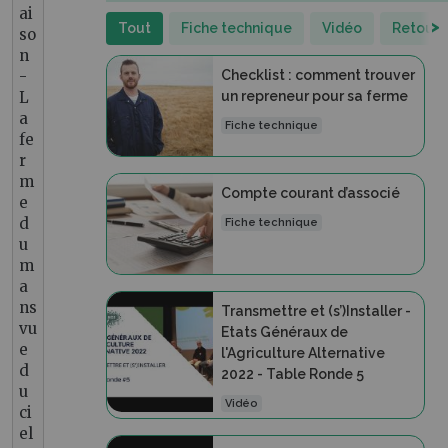
ai
>
Tout
Fiche technique
Vidéo
Retour 
so
n
-
Checklist : comment trouver
L
un repreneur pour sa ferme
a
Fiche technique
fe
r
m
Compte courant d’associé
e
d
Fiche technique
u
m
a
ns
Transmettre et (s’)Installer -
vu
Etats Généraux de
e
l'Agriculture Alternative
d
2022 - Table Ronde 5
u
Vidéo
ci
el