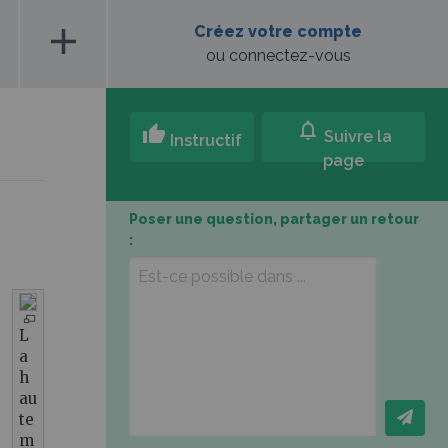
add
Créez votre compte
ou connectez-vous
notifications
thumb_up
Suivre la
Instructif
page
Poser une question, partager un retour
:
L
a
h
au
te
m