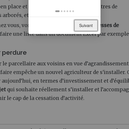
 en place et qui donneraient envie aux autres de
s arborés, etc…)
ez vous, vont constituer un
carnet d’adresses de
Suivant
 faire une liste dans un document Excel par exemple !
r perdure
er le parcellaire aux voisins en vue d’agrandissement
 faire empêche un nouvel agriculteur de s'installer.
er aujourd’hui, en termes d’investissement et d’équili
jet
qui souhaite réellement s’installer et l’accompa
r le cap de la cessation d’activité.