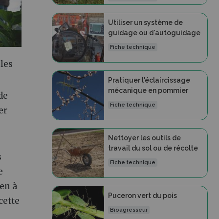
Utiliser un système de
guidage ou d'autoguidage
Fiche technique
 les
Pratiquer l'éclaircissage
mécanique en pommier
de
Fiche technique
er
Nettoyer les outils de
travail du sol ou de récolte
s
Fiche technique
e
en à
Puceron vert du pois
cette
Bioagresseur