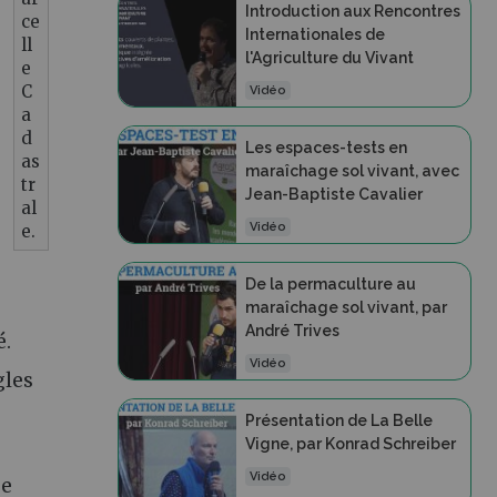
Introduction aux Rencontres
ce
Internationales de
ll
l'Agriculture du Vivant
e
C
Vidéo
a
d
Les espaces-tests en
as
maraîchage sol vivant, avec
tr
Jean-Baptiste Cavalier
al
Vidéo
e.
De la permaculture au
maraîchage sol vivant, par
André Trives
é.
Vidéo
gles
Présentation de La Belle
Vigne, par Konrad Schreiber
Vidéo
ue