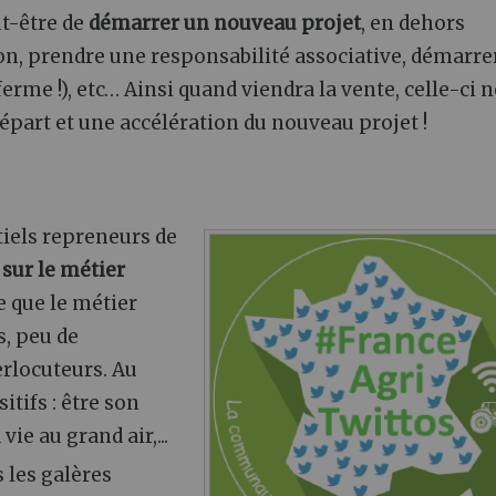
ut-être de
démarrer un nouveau projet
, en dehors
son, prendre une responsabilité associative, démarre
ferme !), etc… Ainsi quand viendra la vente, celle-ci n
art et une accélération du nouveau projet !
tiels repreneurs de
 sur le métier
e que le métier
s, peu de
erlocuteurs. Au
sitifs
: être son
ie au grand air,...
 les galères