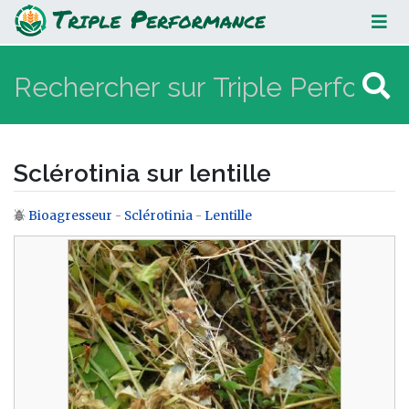
Sclérotinia sur lentille
Sclérotinia sur lentille
Bioagresseur
-
Sclérotinia
-
Lentille
Aller à :
navigation
,
rechercher