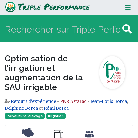
Optimisation de l’irrigation et
augmentation de la SAU irrigable
Optimisation de
l’irrigation et
augmentation de la
SAU irrigable
Retours d'expérience
-
PNR Astarac
-
Jean-Louis Borca
,
Aller à :
navigation
,
rechercher
Delphine Borca
et
Rémi Borca
Polyculture-élevage
Irrigation