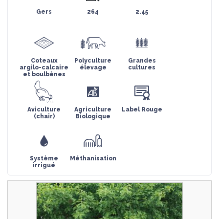
Gers
264
2.45
Coteaux
Polyculture
Grandes
argilo-calcaire
élevage
cultures
et boulbènes
Aviculture
Agriculture
Label Rouge
(chair)
Biologique
Système
Méthanisation
irrigué