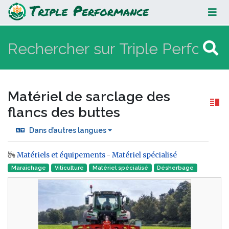
Matériel de sarclage des flancs
des buttes
Matériel de sarclage des
flancs des buttes
Dans d’autres langues
Matériels et équipements
-
Matériel spécialisé
Aller à :
navigation
,
rechercher
Maraîchage
Viticulture
Matériel spécialisé
Désherbage