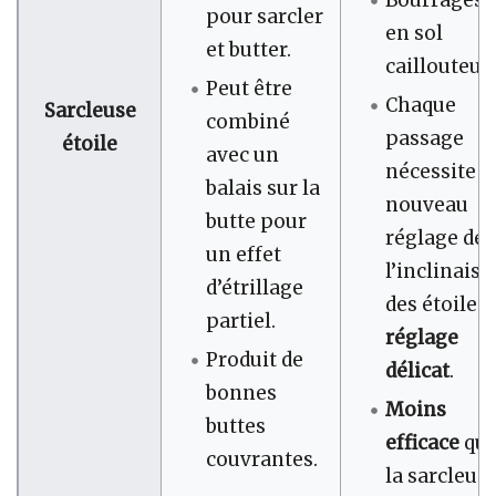
pour sarcler
en sol
et butter.
caillouteux
Peut être
Chaque
Sarcleuse
combiné
passage
étoile
avec un
nécessite u
balais sur la
nouveau
butte pour
réglage de
un effet
l’inclinais
d’étrillage
des étoiles,
partiel.
réglage
Produit de
délicat
.
bonnes
Moins
buttes
efficace
qu
couvrantes.
la sarcleus