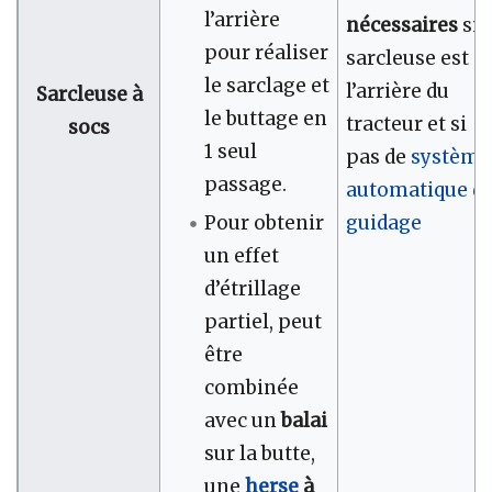
l’arrière
nécessaires
si l
pour réaliser
sarcleuse est à
le sarclage et
l’arrière du
Sarcleuse à
le buttage en
tracteur et si
socs
1 seul
pas de
système
passage.
automatique d
guidage
Pour obtenir
un effet
d’étrillage
partiel, peut
être
combinée
avec un
balai
sur la butte,
une
herse
à