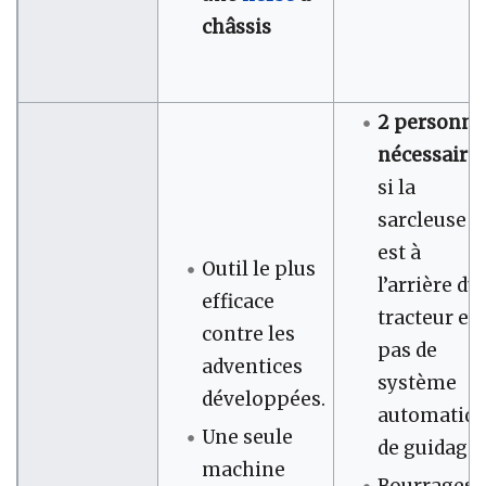
châssis
2 personne
nécessaire
si la
sarcleuse
est à
Outil le plus
l’arrière du
efficace
tracteur et 
contre les
pas de
adventices
système
développées.
automatiq
Une seule
de guidage
machine
Bourrages