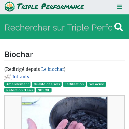
Biochar
Biochar
(Redirigé depuis
Le biochar
)
Intrants
Aller à :
navigation
,
rechercher
Amendement
Qualité des sols
Fertilisation
Sol acide
Rétention d'eau
NBSOIL