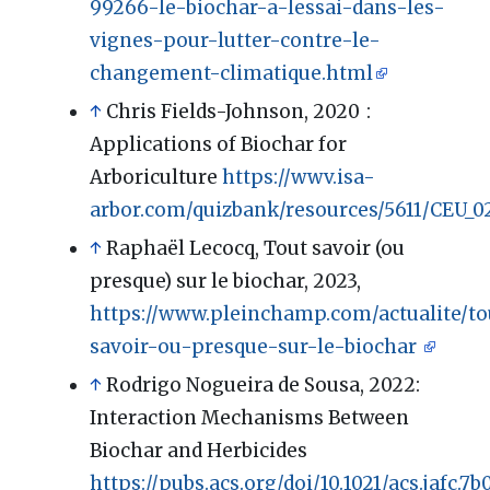
99266-le-biochar-a-lessai-dans-les-
vignes-pour-lutter-contre-le-
changement-climatique.html
↑
Chris Fields-Johnson, 2020
:
Applications of Biochar for
Arboriculture
https://wwv.isa-
arbor.com/quizbank/resources/5611/CEU_0
↑
Raphaël Lecocq, Tout savoir (ou
presque) sur le biochar, 2023,
https://www.pleinchamp.com/actualite/to
savoir-ou-presque-sur-le-biochar
↑
Rodrigo Nogueira de Sousa, 2022:
Interaction Mechanisms Between
Biochar and Herbicides
https://pubs.acs.org/doi/10.1021/acs.jafc.7