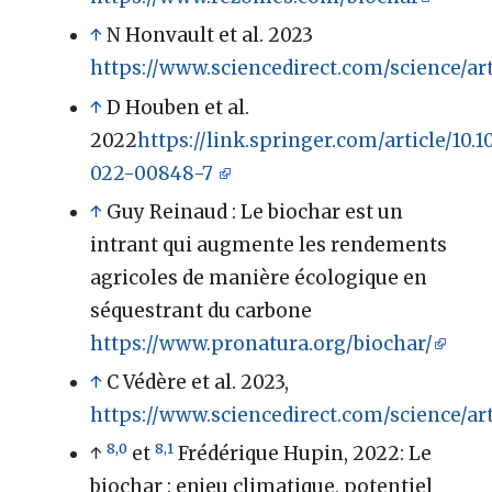
↑
N Honvault et al. 2023
https://www.sciencedirect.com/science/ar
↑
D Houben et al.
2022
https://link.springer.com/article/10.1
022-00848-7
↑
Guy Reinaud
: Le biochar est un
intrant qui augmente les rendements
agricoles de manière écologique en
séquestrant du carbone
https://www.pronatura.org/biochar/
↑
C Védère et al. 2023,
https://www.sciencedirect.com/science/ar
8,0
8,1
↑
et
Frédérique Hupin, 2022: Le
biochar
: enjeu climatique, potentiel