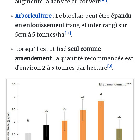
augmente la densité du couvert
.
Arboriculture
: Le biochar peut être
épandu
en enfouissement
(rang et inter rang) sur
[
11
]
5cm à 5 tonnes/ha
.
Lorsqu’il est utilisé
seul comme
amendement
, la quantité recommandée est
[
3
]
d’environ 2 à 5 tonnes par hectare
.