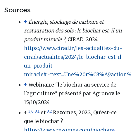
Sources
↑
Énergie, stockage de carbone et
restauration des sols : le biochar est-il un
produit miracle ?
, CIRAD, 2024
https://www.cirad.fr/les-actualites-du-
cirad/actualites/2024/le-biochar-est-il-
un-produit-
miracle#:~:text=Une%20r%C3%A9action
↑
Webinaire "le biochar au service de
l'agriculture" présenté par Agronov le
15/10/2024
3,0
3,1
3,2
↑
et
Rezomes, 2022, Qu'est-ce
que le biochar ?
https://www.rezomes.com/biochar