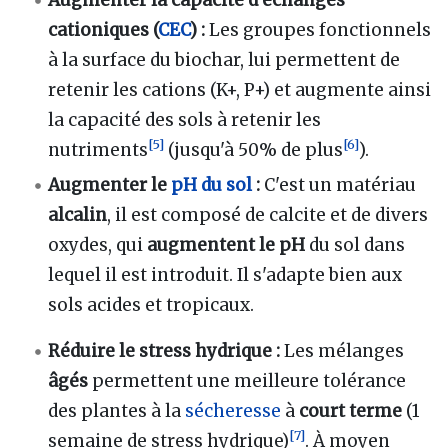
cationiques (
CEC
) :
Les groupes fonctionnels
à la surface du biochar, lui permettent de
retenir les cations (K+, P+) et augmente ainsi
la capacité des sols à retenir les
[
5
]
[
6
]
nutriments
(jusqu'à 50% de plus
).
Augmenter le
pH du sol
:
C'est un matériau
alcalin
, il est composé de calcite et de divers
oxydes, qui
augmentent le pH
du sol dans
lequel il est introduit. Il s'adapte bien aux
sols acides et tropicaux.
Réduire le stress hydrique :
Les mélanges
âgés
permettent une meilleure tolérance
des plantes à la
sécheresse
à
court terme
(1
[
7
]
semaine de stress hydrique)
. À moyen