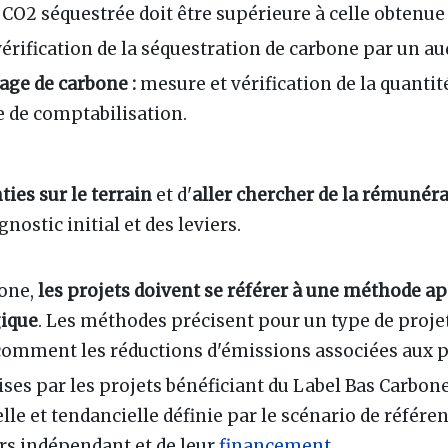
 CO2 séquestrée doit être supérieure à celle obtenue 
érification de la séquestration de carbone par un au
age de carbone :
mesure et vérification de la quantité
e de comptabilisation.
ies sur le terrain
et d'
aller chercher de la rémunér
ostic initial et des leviers.
bone,
les projets doivent se référer à une méthode a
gique
. Les méthodes précisent pour un type de proj
 comment les réductions d'émissions associées aux pr
ses par les projets bénéficiant du Label Bas Carbon
lle et tendancielle définie par le scénario de référe
ers indépendant et de leur
financement
.