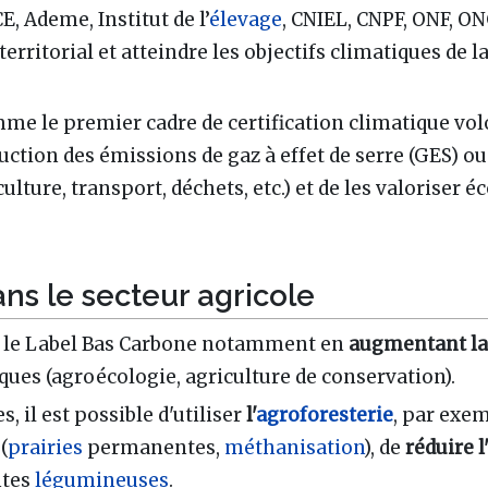
E, Ademe, Institut de l’
élevage
, CNIEL, CNPF, ONF, ON
territorial et atteindre les objectifs climatiques de 
mme le premier cadre de certification climatique vol
duction des émissions de gaz à effet de serre (GES) 
iculture, transport, déchets, etc.) et de les valoris
ns le secteur agricole
ns le Label Bas Carbone notamment en
augmentant l
ues (agroécologie, agriculture de conservation).
, il est possible d'utiliser
l'
agroforesterie
, par exe
(
prairies
permanentes,
méthanisation
), de
réduire l
ntes
légumineuses
.