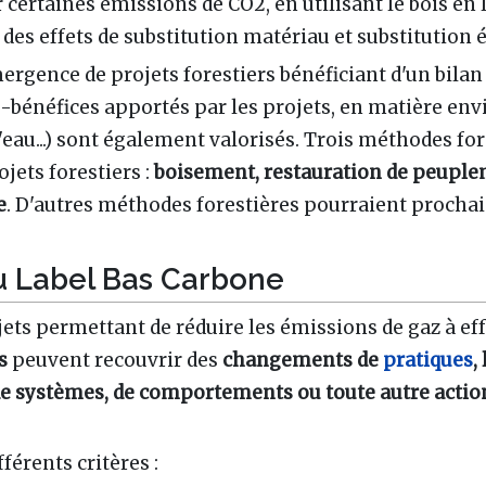
certaines émissions de CO2, en utilisant le bois en 
t des effets de substitution matériau et substitution 
ergence de projets forestiers bénéficiant d'un bila
co-bénéfices apportés par les projets, en matière
e l'eau...) sont également valorisés. Trois méthodes f
ojets forestiers
:
boisement, restauration de peuplem
e
. D'autres méthodes forestières pourraient procha
u Label Bas Carbone
ets permettant de réduire les émissions de gaz à eff
s
peuvent recouvrir des
changements de
pratiques
,
e systèmes, de comportements ou toute autre action
férents critères :