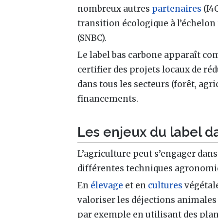
nombreux autres
partenaires
(I4C
transition écologique à l’échelon 
(SNBC).
Le label bas carbone apparaît co
certifier des projets locaux de ré
dans tous les secteurs (forêt, agr
financements.
Les enjeux du label da
L’agriculture peut s’engager da
différentes techniques agronomiq
En
élevage
et en
cultures
végétales
valoriser les déjections animales 
par exemple en utilisant des pla