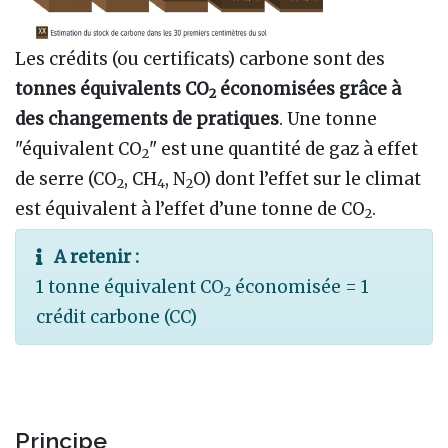
Les crédits (ou certificats) carbone sont des
tonnes équivalents CO
économisées grâce à
2
des changements de pratiques
. Une tonne
"équivalent CO
" est une quantité de gaz à effet
2
de serre (CO
, CH
, N
O) dont l’effet sur le climat
2
4
2
est équivalent à l’effet d’une tonne de CO
.
2
A retenir :
1 tonne équivalent CO
économisée = 1
2
crédit carbone (CC)
Principe