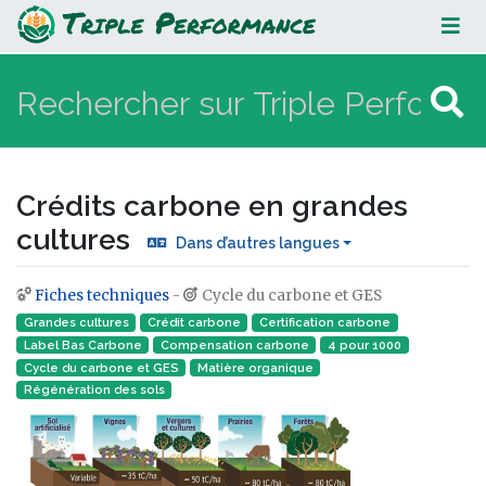
Crédits carbone en grandes
cultures
Crédits carbone en grandes
cultures
Dans d’autres langues
Fiches techniques
-
Cycle du carbone et GES
Aller à :
navigation
,
rechercher
Grandes cultures
Crédit carbone
Certification carbone
Label Bas Carbone
Compensation carbone
4 pour 1000
Cycle du carbone et GES
Matière organique
Régénération des sols