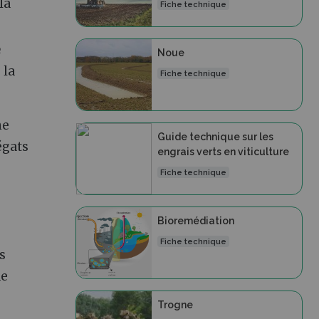
la
Fiche technique
e
Noue
 la
Fiche technique
ne
Guide technique sur les
égats
engrais verts en viticulture
Fiche technique
Bioremédiation
Fiche technique
s
de
Trogne