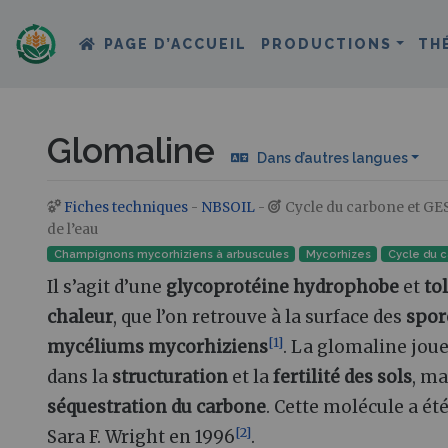
PAGE D’ACCUEIL
PRODUCTIONS
TH
Glomaline
Dans d’autres langues
Fiches techniques
-
NBSOIL
-
Cycle du carbone et GES
Aller à :
navigation
,
rechercher
de l’eau
Champignons mycorhiziens à arbuscules
Mycorhizes
Cycle du 
Il s’agit d’une
glycoprotéine hydrophobe
et
to
chaleur
, que l’on retrouve à la surface des
spor
[
1
]
mycéliums mycorhiziens
. La glomaline joue
dans la
structuration
et la
fertilité des sols
, ma
séquestration du carbone
. Cette molécule a ét
[
2
]
Sara F. Wright en 1996
.