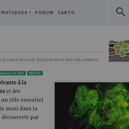
search
ÉMATIQUES
FORUM
CARTO
, Érosion des sols, Régénération des sols, Gestion
carbone et GES
NBSOIL
lérante à la
es
et des
 un rôle essentiel
is aussi dans la
é découverte par