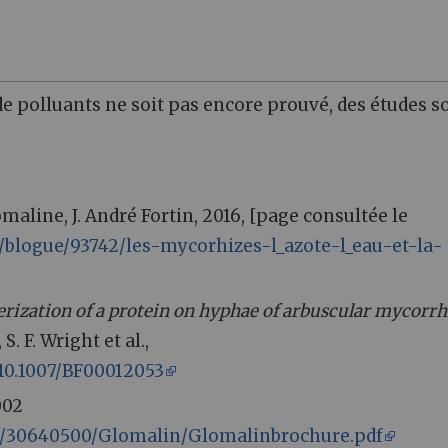
de polluants ne soit pas encore prouvé, des études s
glomaline, J. André Fortin, 2016, [page consultée le
/blogue/93742/les-mycorhizes-l_azote-l_eau-et-la-
rization of a protein on hyphae of arbuscular mycorrh
, S. F. Wright et al.,
/10.1007/BF00012053
002
es/30640500/Glomalin/Glomalinbrochure.pdf