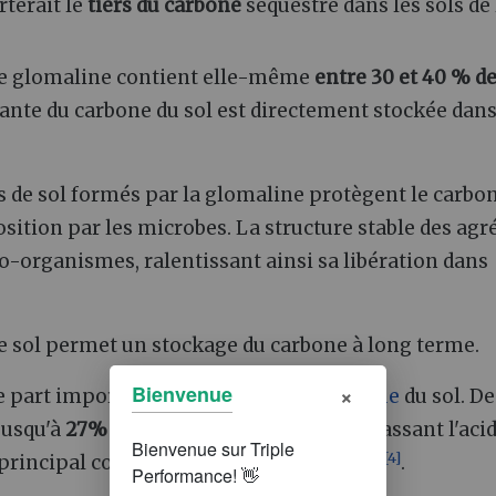
terait le
tiers du carbone
séquestré dans les sols de 
de glomaline contient elle-même
entre 30 et 40 % d
rtante du carbone du sol est directement stockée dans
s de sol formés par la glomaline protègent le carbo
sition par les microbes. La structure stable des agr
o-organismes, ralentissant ainsi sa libération dans
le sol permet un stockage du carbone à long terme.
×
Bienvenue
e part importante de la
matière organique
du sol. De
jusqu'à
27% du carbone total du sol
, surpassant l'aci
[
4
]
incipal contributeur au carbone du sol
.