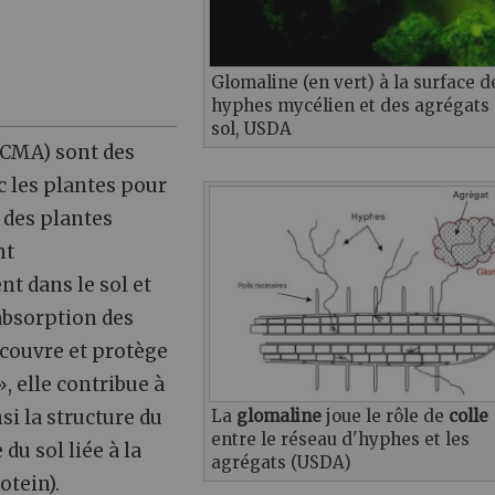
Glomaline (en vert) à la surface d
hyphes mycélien et des agrégats
sol, USDA
CMA) sont des
 les plantes pour
t des plantes
nt
t dans le sol et
absorption des
recouvre et protège
, elle contribue à
si la structure du
La
glomaline
joue le rôle de
colle
entre le réseau d'hyphes et les
u sol liée à la
agrégats (USDA)
otein).