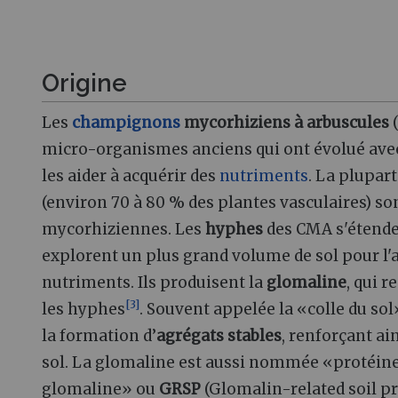
Origine
Les
champignons
mycorhiziens à arbuscules
(
micro-organismes anciens qui ont évolué avec
les aider à acquérir des
nutriments
. La plupar
(environ 70 à 80 % des plantes vasculaires) so
mycorhiziennes. Les
hyphes
des CMA s'étenden
explorent un plus grand volume de sol pour l'
nutriments. Ils produisent la
glomaline
, qui 
[
3
]
les hyphes
. Souvent appelée la «colle du sol»
la formation d’
agrégats stables
, renforçant ain
sol. La glomaline est aussi nommée «protéine d
glomaline» ou
GRSP
(Glomalin-related soil pr