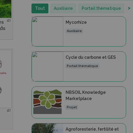
>
Tout
Auxiliaire
Portail thématique
O
es
Mycorhize
 du
Auxiliaire
Cycle du carbone et GES
Portail thématique
NBSOIL Knowledge
Marketplace
Projet
Agroforesterie, fertilité et