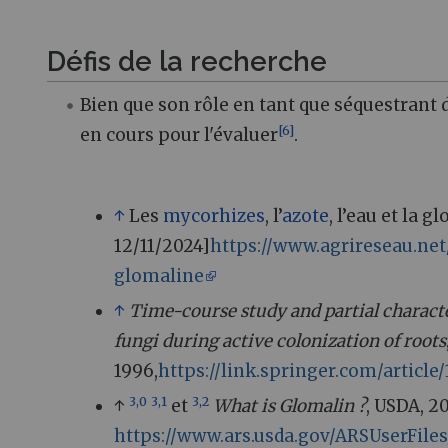
Défis de la recherche
Bien que son rôle en tant que séquestrant 
[
6
]
en cours pour l'évaluer
.
↑
Les
mycorhizes
, l’
azote
, l’eau et la 
12/11/2024]
https://www.agrireseau.net
glomaline
↑
Time-course study and partial characte
fungi during active colonization of roots
1996,
https://link.springer.com/article
3,0
3,1
3,2
↑
et
What is Glomalin ?
, USDA, 2
https://www.ars.usda.gov/ARSUserFil