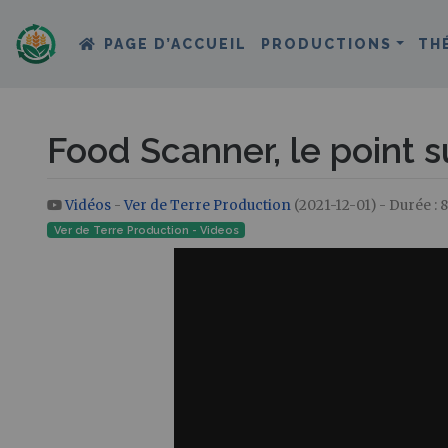
PAGE D’ACCUEIL
PRODUCTIONS
TH
Food Scanner, le point s
Vidéos
-
Ver de Terre Production
(2021-12-01) - Durée : 
Aller à :
navigation
,
rechercher
Ver de Terre Production - Videos