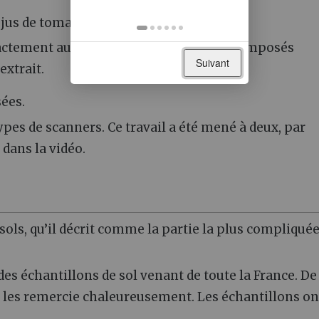
 jus de tomate ;
xactement au pH, mais à un dosage des composés
Suivant
extrait.
sées.
pes de scanners. Ce travail a été mené à deux, par
 dans la vidéo.
sols, qu’il décrit comme la partie la plus compliqué
des échantillons de sol venant de toute la France. De
 les remercie chaleureusement. Les échantillons on