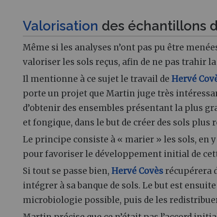
Valorisation
des échantillons d
Même si les analyses n’ont pas pu être menées
valoriser les sols reçus, afin de ne pas trahir 
Il mentionne à ce sujet le travail de
Hervé Cov
porte un projet que Martin juge très intéressa
d’obtenir des ensembles présentant la plus gra
et fongique, dans le but de créer des sols plus r
Le principe consiste à « marier » les sols, en
pour favoriser le développement initial de cet
Si tout se passe bien,
Hervé Covès
récupérera d
intégrer à sa banque de sols. Le but est ensuite 
microbiologie possible, puis de les redistribue
Martin précise que ce n’était pas l’accord initia