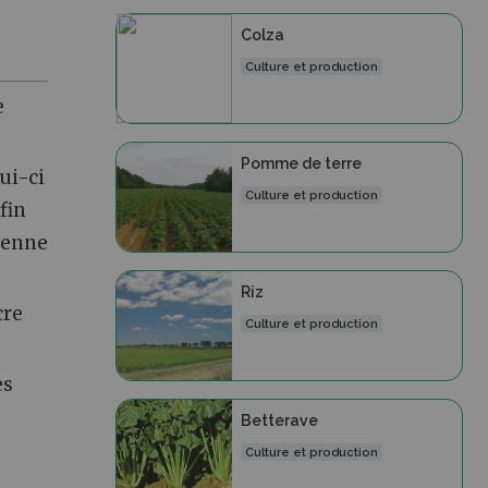
Colza
Culture et production
e
Pomme de terre
lui-ci
Culture et production
fin
rienne
Riz
cre
Culture et production
es
Betterave
Culture et production
e