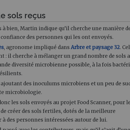
e sols reçus
 à bien, Martin indique qu’il cherche une manière d
la confiance des personnes qui les ont envoyés.
ès
, agronome impliqué dans
Arbre et paysage 32
. Ce
nt : il cherche à mélanger un grand nombre de sols a
nde diversité microbienne possible, à la fois bacté
ésilients.
 y ajoutant des inoculums microbiens et un peu de su
te microbiologie.
onc les sols envoyés au projet Food Scanner, pour l
de créer des sols fertiles, dotés de la meilleure
r à des personnes intéressées autour de lui.
l passé avec les contributeurs, mais qu’il s’agit d’un