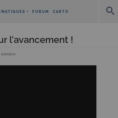
search
ÉMATIQUES
FORUM
CARTO
ur l'avancement !
8 minutes