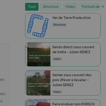
>
Tout
Structure
Vidéo
Portrait de fe
Ver de Terre Production
Structure
Semis direct sous couvert
de trèfle - Julien SENEZ
Vidéo
Semer sous couvert des
des
pois d’hiver à l’avatar –
Julien SENEZ
Vidéo
ats
la
Faire évoluer son HORSCH