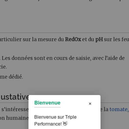
particulier sur la mesure du
RedOx
et du
pH
sur les feu
. Les données sont en cours de saisie, avec l’aide de
ie.
hme dédié.
gustative
×
Bienvenue
e s’intéresse aussi à la qualité gustative de la
tomate
,
ion humaine.