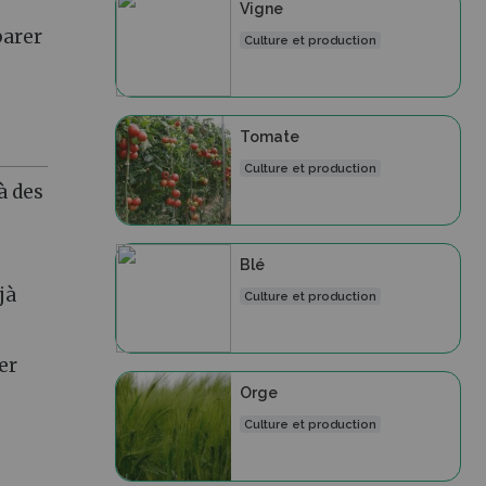
Vigne
parer
Culture et production
Tomate
Culture et production
à des
Blé
jà
Culture et production
er
Orge
Culture et production