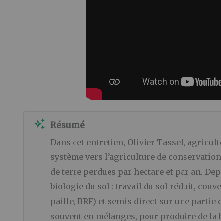
auto_awesome
Résumé
Dans cet entretien, Olivier Tassel, agricul
système vers l’agriculture de conservation 
de terre perdues par hectare et par an. Depu
biologie du sol : travail du sol réduit, co
paille, BRF) et semis direct sur une partie d
souvent en mélanges, pour produire de la b