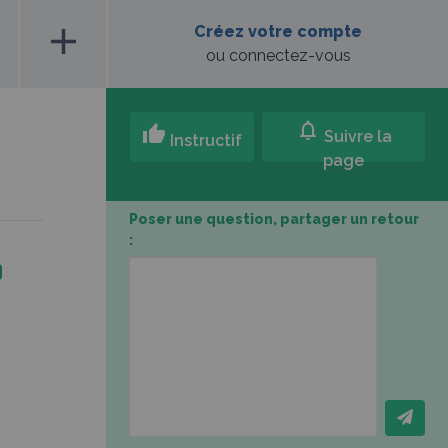
add
Créez votre compte
ou connectez-vous
notifications
thumb_up
Suivre la
Instructif
page
Poser une question, partager un retour
: