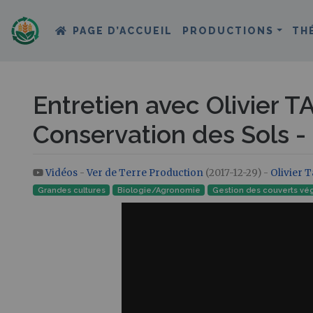
PAGE D’ACCUEIL
PRODUCTIONS
TH
Entretien avec Olivier T
Conservation des Sols -
Vidéos
-
Ver de Terre Production
(2017-12-29) -
Olivier T
Aller à :
navigation
,
rechercher
Grandes cultures
Biologie/Agronomie
Gestion des couverts vé