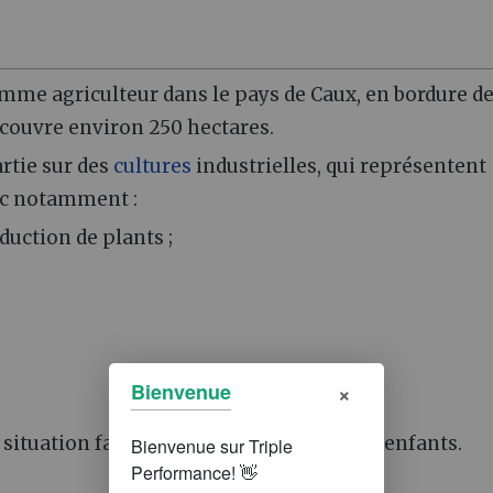
mme agriculteur dans le pays de Caux, en bordure de
couvre environ 250 hectares.
rtie sur des
cultures
industrielles, qui représentent
vec notamment :
duction de plants ;
×
Bienvenue
ituation familiale : il a 48 ans et quatre enfants.