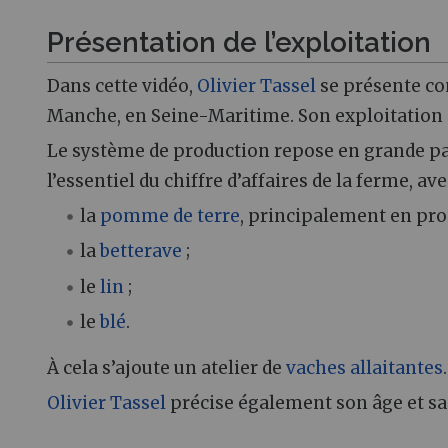
Présentation de l’exploitation
Dans cette vidéo,
Olivier Tassel
se présente co
Manche, en Seine-Maritime. Son exploitation 
Le système de production repose en grande pa
l’essentiel du chiffre d’affaires de la ferme, a
la
pomme de terre
, principalement en pro
la
betterave
;
le
lin
;
le
blé
.
À cela s’ajoute un atelier de
vaches allaitantes
.
Olivier Tassel
précise également son âge et sa s