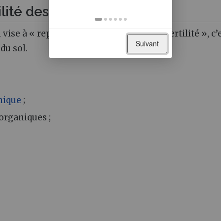
lité des sols
ise à « repenser le système par l’autofertilité », c’
Suivant
 du sol.
nique
;
organiques ;