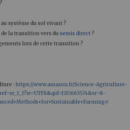
 ?
 au système du sol vivant ?
 de la transition vers du
semis direct
?
gements lors de cette transition ?
lture :
https://www.amazon.fr/Science-Agriculture-
/ref=sr_1_1?ie=UTF8&qid=1515663574&sr=8-
anced+Methods+for+Sustainable+Farming