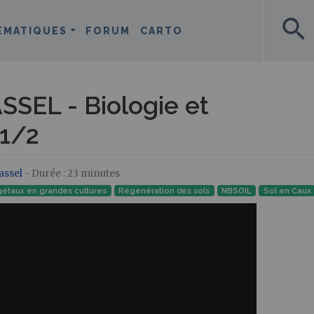
search
ÉMATIQUES
FORUM
CARTO
ASSEL - Biologie et
 1/2
assel
- Durée : 23 minutes
gétaux en grandes cultures
Régénération des sols
NBSOIL
Sol en Caux