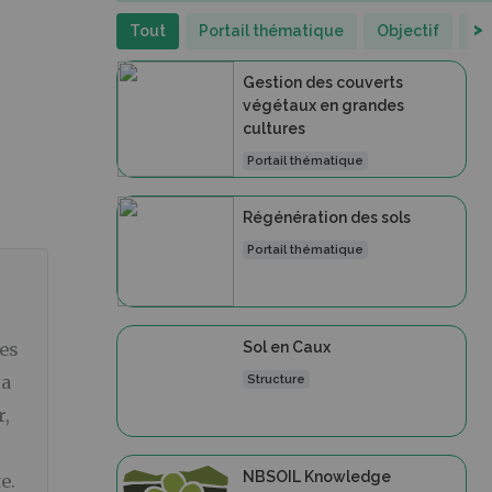
>
Tout
Portail thématique
Objectif
St
Gestion des couverts
végétaux en grandes
cultures
Portail thématique
Régénération des sols
Portail thématique
Sol en Caux
nes
la
Structure
r,
NBSOIL Knowledge
e.