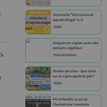
l
Université "Viticulture et
agroécologie" 1/2
Vidéo
Soigner les vignes avec des
extraits végétaux
’à
Fiche technique
Atelier de crise - Que faire
sur la vigne après le gel ?
t
Vidéo
PH et RedOx, le sol et
l'humain par Laurence