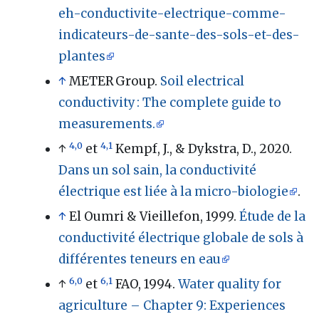
eh-conductivite-electrique-comme-
indicateurs-de-sante-des-sols-et-des-
plantes
↑
METER Group.
Soil electrical
conductivity : The complete guide to
measurements.
4,0
4,1
↑
et
Kempf, J., & Dykstra, D., 2020.
Dans un sol sain, la conductivité
électrique est liée à la micro-biologie
.
↑
El Oumri & Vieillefon, 1999.
Étude de la
conductivité électrique globale de sols à
différentes teneurs en eau
6,0
6,1
↑
et
FAO, 1994.
Water quality for
agriculture – Chapter 9: Experiences