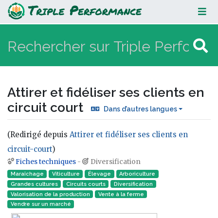
Attirer et fidéliser ses clients en
circuit court
Attirer et fidéliser ses clients en
circuit court
Dans d’autres langues
(Redirigé depuis
Attirer et fidéliser ses clients en
circuit-court
)
Fiches techniques
-
Diversification
Aller à :
navigation
,
rechercher
Maraîchage
Viticulture
Élevage
Arboriculture
Grandes cultures
Circuits courts
Diversification
Valorisation de la production
Vente à la ferme
Vendre sur un marché