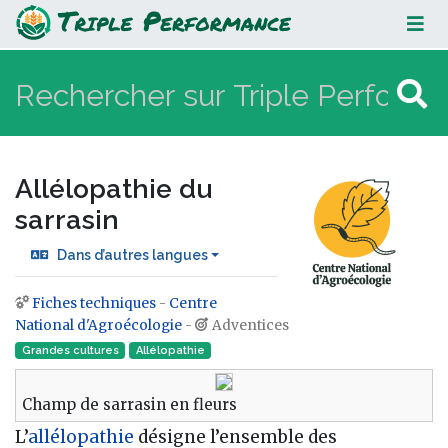
Allélopathie du sarrasin
Allélopathie du
sarrasin
Dans d’autres langues
Fiches techniques
-
Centre
Aller à :
navigation
,
rechercher
National d'Agroécologie
-
Adventices
Grandes cultures
Allélopathie
Champ de sarrasin en fleurs
L’
allélopathie
désigne l’ensemble des