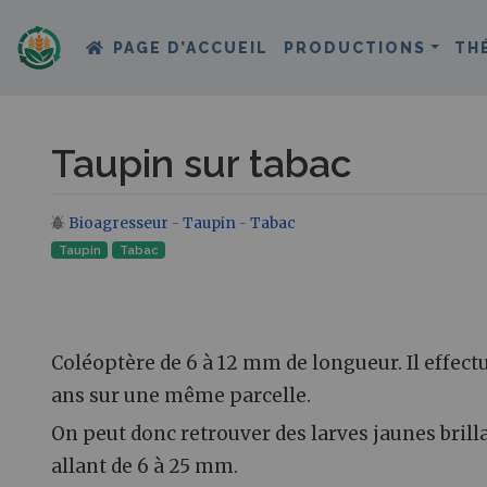
PAGE D’ACCUEIL
PRODUCTIONS
TH
Taupin sur tabac
Bioagresseur
-
Taupin
-
Tabac
Aller à :
navigation
,
rechercher
Taupin
Tabac
Coléoptère de 6 à 12 mm de longueur. Il effect
ans sur une même parcelle.
On peut donc retrouver des larves jaunes brill
allant de 6 à 25 mm.