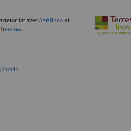
 partenariat avec
Agrifind
et
 Inovia
.
s Inovia