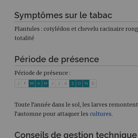
Symptômes sur le tabac
Plantules : cotylédon et chevelu racinaire ron
totalité
Période de présence
Période de présence :
J
F
M
A
M
J
J
A
S
O
N
D
Toute l’année dans le sol, les larves remonten
l’automne pour attaquer les
cultures
.
Conseils de gestion technique