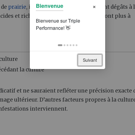
×
Bienvenue
 de
prairie
, ils peuvent causer d’important dégâts à 
 acides et riches en matières organiques sont plus à
 culture
Suivant
écédant la culture
icatif et ne sauraient refléter une précision exacte 
age ultérieur. D’autres facteurs propres à la culture
festations interviennent.