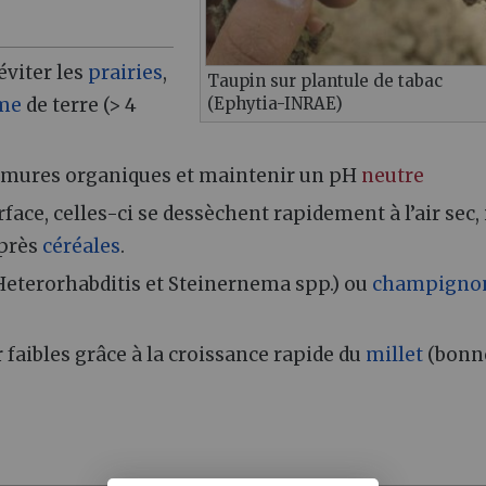
 éviter les
prairies
,
Taupin sur plantule de tabac
me
de terre (> 4
(Ephytia-INRAE)
 fumures organiques et maintenir un pH
neutre
ace, celles-ci se dessèchent rapidement à l’air sec, 
après
céréales
.
Heterorhabditis et Steinernema spp.) ou
champigno
r faibles grâce à la croissance rapide du
millet
(bonn