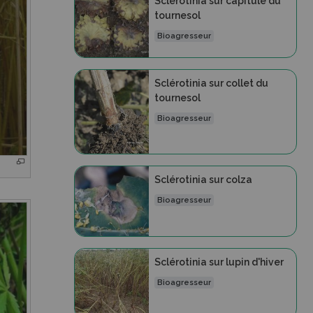
Sclérotinia sur capitule du
tournesol
Bioagresseur
Sclérotinia sur collet du
tournesol
Bioagresseur
Sclérotinia sur colza
Bioagresseur
Sclérotinia sur lupin d'hiver
Bioagresseur