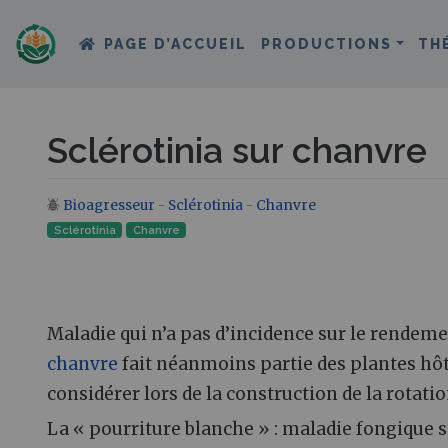
PAGE D’ACCUEIL
PRODUCTIONS
TH
Sclérotinia sur chanvre
Bioagresseur
-
Sclérotinia
-
Chanvre
Aller à :
navigation
,
rechercher
Sclérotinia
Chanvre
Maladie qui n’a pas d’incidence sur le rendemen
chanvre
fait néanmoins partie des plantes hôte
considérer lors de la construction de la rotatio
La « pourriture blanche » : maladie fongique 