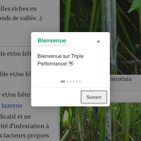
lles riches en
onds de vallée…)
×
Bienvenue
ble et/ou hôte > 6
ible et/ou hôte
Mycélium blanc de sclérotinia
(Photochanvre ITC)
e et/ou hôte < 4 ans
Suivant
,
luzerne
icatif et ne
ité d’infestation à
s facteurs propres