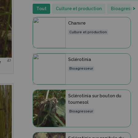
>
Tout
Culture et production
Bioagresseu
Chanvre
Culture et production
Sclérotinia
e
Bioagresseur
Sclérotinia sur bouton du
tournesol
Bioagresseur