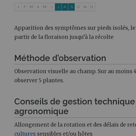
J
F
M
A
M
J
J
A
S
O
N
D
Apparition des symptômes sur pieds isolés, le
partir de la floraison jusqu’à la récolte
Méthode d’observation
Observation visuelle au champ. Sur au moins 4
observer 5 plantes.
Conseils de gestion technique
agronomique
Allongement de la rotation et des délais de ret
cultures
sensibles et/ou hôtes