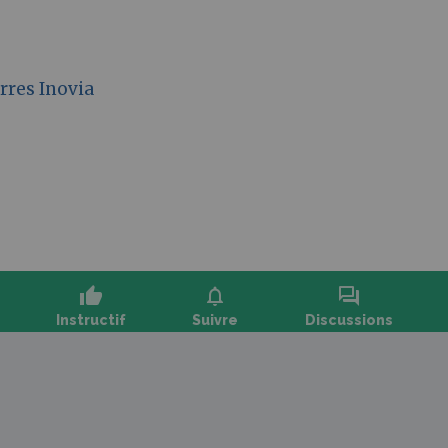
rres Inovia
thumb_up
notifications
forum
Instructif
Suivre
Discussions
oser une question, partager un retour :