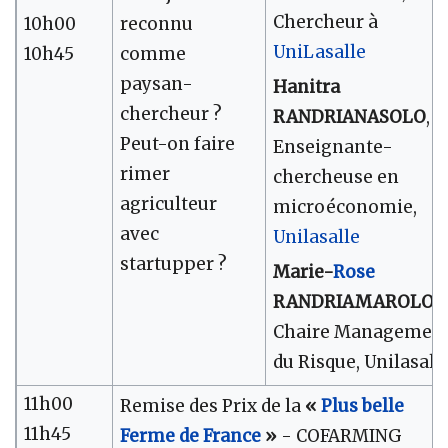
Chercheur à
10h00
reconnu
UniLasalle
10h45
comme
paysan-
Hanitra
chercheur ?
RANDRIANASOLO
,
Peut-on faire
Enseignante-
rimer
chercheuse en
agriculteur
microéconomie,
avec
Unilasalle
startupper ?
Marie-
Rose
RANDRIAMAROLO
,
Chaire Managemen
du Risque, Unilasall
11h00
Remise des Prix de la
«
Plus belle
11h45
Ferme de France
»
- COFARMING