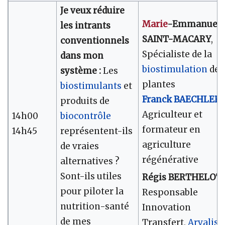
Je veux réduire
Marie
-Emmanuell
les intrants
SAINT-MACARY
,
conventionnels
Spécialiste de la
dans mon
biostimulation
des
système :
Les
plantes
biostimulants
et
Franck BAECHLER
,
produits de
Agriculteur et
14h00
biocontrôle
formateur en
14h45
représentent-ils
agriculture
de vraies
régénérative
alternatives ?
Sont-ils utiles
Régis BERTHELOT
,
pour piloter la
Responsable
nutrition-santé
Innovation
de mes
Transfert,
Arvalis