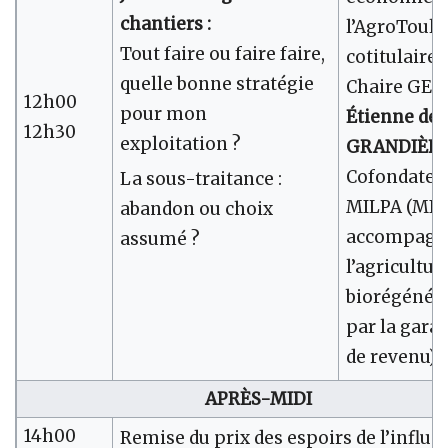
chantiers :
l’AgroToulo
Tout faire ou faire faire,
cotitulaire 
quelle bonne stratégie
Chaire GE
12h00
pour mon
Étienne de 
12h30
exploitation ?
GRANDIÈR
Cofondateu
La sous-traitance :
MILPA (MIL
abandon ou choix
accompagn
assumé ?
l’agricultur
biorégénéra
par la gara
de revenu)
APRÈS-MIDI
14h00
Remise du prix des espoirs de l’influe