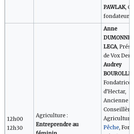
PAWLAK
, C
fondateur d
Anne
DUMONNET
LECA
, Prés
de Vox Dem
Audrey
BOUROLLE
Fondatrice
d’Hectar,
Ancienne
Conseillère
Agriculture :
Agriculture
12h00
Entreprendre au
Pêche
, Forê
12h30
féminin