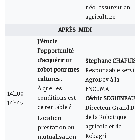
néo-assureur en
agriculture
APRÈS-MIDI
J’étudie
l’opportunité
d’acquérir un
Stephane CHAPUIS
,
robot pour mes
Responsable servic
cultures :
AgroDev à la
À quelles
FNCUMA
14h00
conditions est-
Cédric SEGUINEAU
,
14h45
ce rentable ?
Directeur Grand Déf
de la Robotique
Location,
agricole et de
prestation ou
Robagri
mutualisation,