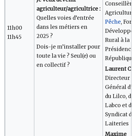
Conseillère
agriculteur/agricultrice :
Agriculture
Quelles voies d’entrée
Pêche
, Forê
dans les métiers en
11h00
Développe
2025 ?
11h45
Rural à la
Dois-je m’installer pour
Présidence 
toute la vie ? Seul(e) ou
République
en collectif ?
Laurent CH
Directeur
Général d’A
du Lilco, du
Labco et du
Syndicat de
Laiteries
Maxime