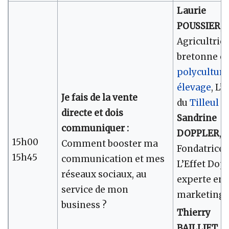
Laurie
POUSSIER
,
Agricultric
bretonne e
polyculture
élevage
, L’
Je fais de la vente
du
Tilleul
directe et dois
Sandrine
communiquer :
DOPPLER
,
15h00
Comment booster ma
Fondatrice
15h45
communication et mes
L’Effet Dopp
réseaux sociaux, au
experte en
service de mon
marketing
business ?
Thierry
BAILLIET
,