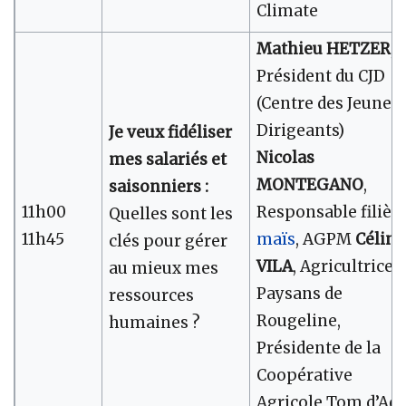
Climate
Mathieu HETZER
,
Président du CJD
(Centre des Jeunes
Dirigeants)
Je veux fidéliser
Nicolas
mes salariés et
MONTEGANO
,
saisonniers :
11h00
Responsable filièr
Quelles sont les
11h45
maïs
, AGPM
Céline
clés pour gérer
VILA
, Agricultrice
au mieux mes
Paysans de
ressources
Rougeline,
humaines ?
Présidente de la
Coopérative
Agricole Tom d’Aqu