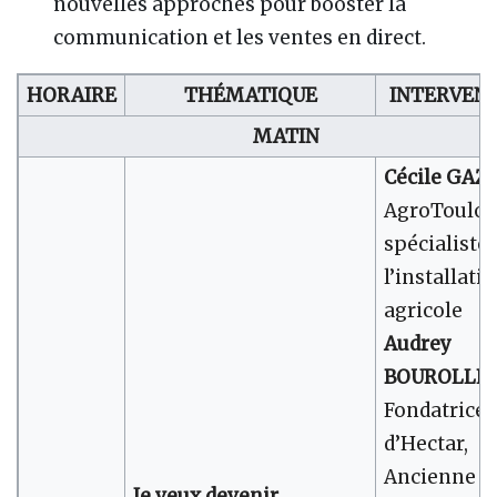
nouvelles approches pour booster la
communication et les ventes en direct.
HORAIRE
THÉMATIQUE
INTERVEN
MATIN
Cécile GAZ
AgroToulou
spécialiste 
l’installati
agricole
Audrey
BOUROLLE
Fondatrice
d’Hectar,
Ancienne
Je veux devenir