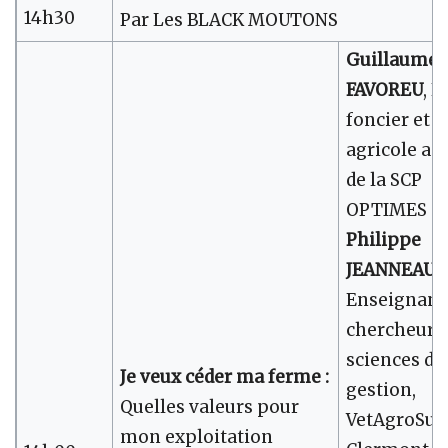
14h30
Par Les BLACK MOUTONS
Guillaume
FAVOREU
, E
foncier et
agricole as
de la SCP
OPTIMES
Philippe
JEANNEAUX
Enseignant
chercheur 
sciences de
Je veux céder ma ferme :
gestion,
Quelles valeurs pour
VetAgroSup
mon exploitation