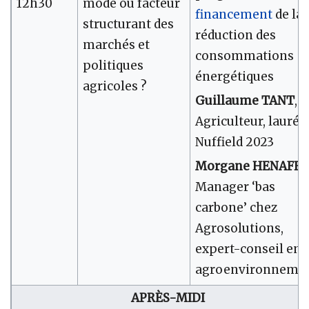
12h30
mode ou facteur
financement
de la
structurant des
réduction des
marchés et
consommations
politiques
énergétiques
agricoles ?
Guillaume TANT
,
Agriculteur, lauréa
Nuffield 2023
Morgane HENAFF
,
Manager ‘bas
carbone’ chez
Agrosolutions,
expert-conseil en
agroenvironneme
APRÈS-MIDI