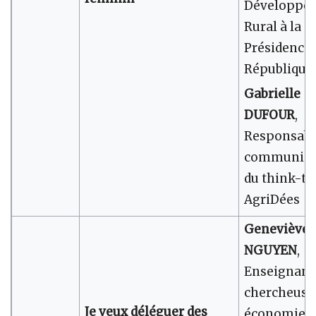
Développe
Rural à la
Présidence 
République
Gabrielle
DUFOUR
,
Responsabl
communica
du think-t
AgriDées
Geneviève
NGUYEN
,
Enseignant
chercheuse
Je veux déléguer des
économie à