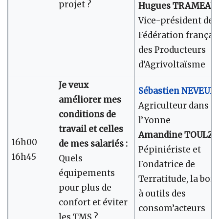
projet ?
Hugues TRAMEAU
,
Vice-président de l
Fédération françai
des Producteurs
d’Agrivoltaïsme
Je veux
Sébastien NEVEUX
,
améliorer mes
Agriculteur dans
conditions de
l’Yonne
travail et celles
Amandine TOULZA
16h00
de mes salariés :
Pépiniériste et
16h45
Quels
Fondatrice de
équipements
Terratitude, la boit
pour plus de
à outils des
confort et éviter
consom’acteurs
les TMS ?