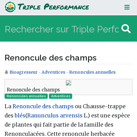
Renoncule des champs
Renoncule des champs
Bioagresseur
-
Adventices
-
Renoncules annuelles
Aller à :
navigation
,
rechercher
Renoncule des champs
Renoncules annuelles
Adventices
La
Renoncule des champs
ou Chausse-trappe
des
blés
(
Ranunculus arvensis
L.) est une espèce
de plantes qui fait partie de la famille des
Renonculacées. Cette renoncule herbacée