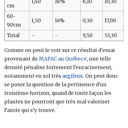
1,40
18%
6,10
10,30
cm
60-
1,50
14%
0,30
17,00
90cm
Total
-
-
9,50
53,30
Comme on peut le voir sur ce résultat d'essai
provenant du
MAPAC au Québec
, une telle
densité pénalise fortement l'enracinement,
notamment en sol très
argileux
. On peut donc
se poser la question de la pertinence d'un
troisième horizon, quand de toute façon les
plantes ne pourront que très mal valoriser
l’azote qui s’y trouve.