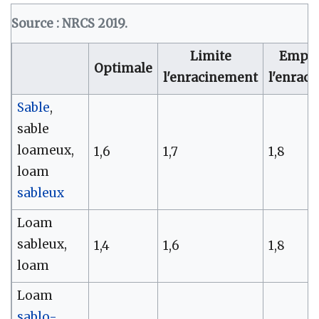
Source : NRCS 2019.
Limite
Empê
Optimale
l'enracinement
l'enrac
Sable
,
sable
loameux,
1,6
1,7
1,8
loam
sableux
Loam
sableux,
1,4
1,6
1,8
loam
Loam
sablo-