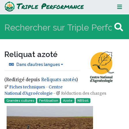
Reliquat azoté
Reliquat azoté
Dans d’autres langues
(Redirigé depuis
Reliquats azotés
)
Fiches techniques
-
Centre
Aller à :
navigation
,
rechercher
National d'Agroécologie
-
Réduction des charges
Grandes cultures
Fertilisation
Azote
NBSoil