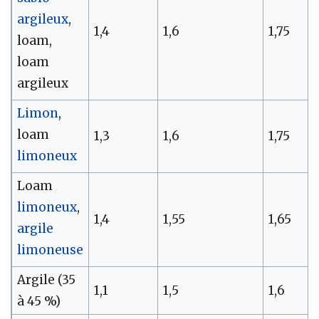
argileux
,
1,4
1,6
1,75
loam,
loam
argileux
Limon
,
loam
1,3
1,6
1,75
limoneux
Loam
limoneux
,
1,4
1,55
1,65
argile
limoneuse
Argile (35
1,1
1,5
1,6
à 45 %)