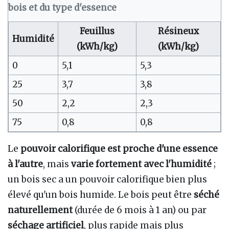
bois et du type d'essence
Feuillus
Résineux
Humidité
(kWh/kg)
(kWh/kg)
0
5,1
5,3
25
3,7
3,8
50
2,2
2,3
75
0,8
0,8
Le
pouvoir calorifique est proche d'une essence
à l'autre
, mais
varie fortement avec l'humidité
;
un bois sec a un pouvoir calorifique bien plus
élevé qu'un bois humide. Le bois peut être
séché
naturellement
(durée de 6 mois à 1 an) ou par
séchage artificiel
, plus rapide mais plus