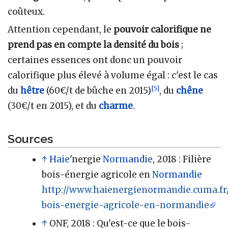
coûteux.
Attention cependant, le
pouvoir calorifique ne
prend pas en compte la densité du bois
;
certaines essences ont donc un pouvoir
calorifique plus élevé à volume égal : c'est le cas
[
5
]
du
hêtre
(60€/t de bûche en 2015)
, du
chêne
(30€/t en 2015), et du
charme
.
Sources
↑
Haie
'nergie
Normandie
, 2018
: Filière
bois-énergie agricole en
Normandie
http://www.haienergienormandie.cuma.fr/
bois-energie-agricole-en-normandie
↑
ONF, 2018
: Qu'est-ce que le bois-