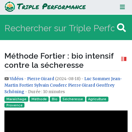
Méthode Fortier : bio intensif
contre la sécheresse
Méthode Fortier : bio intensif
contre la sécheresse
Vidéos
-
Pierre Girard
(2024-08-18) -
Luc Sommer
Jean-
Aller à :
navigation
,
rechercher
Martin Fortier
Sylvain Couderc
Pierre Girard
Geoffrey
Schöning
- Durée : 10 minutes
Maraîchage
Méthode
Bio
Sécheresse
Agriculture
Provence