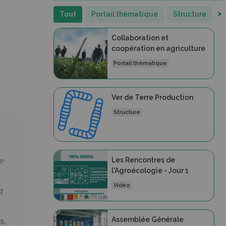
>
Tout
Portail thématique
Structure
V
Collaboration et
coopération en agriculture
Portail thématique
Ver de Terre Production
Structure
e
Les Rencontres de
l'Agroécologie - Jour 1
Vidéo
ur
Assemblée Générale
s.