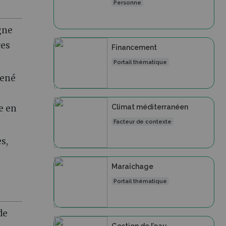
Personne
gne
ces
Financement
Portail thématique
mené
Climat méditerranéen
e en
Facteur de contexte
s,
Maraîchage
Portail thématique
de
Gestion de l’eau