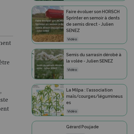
Faire évoluer son HORSCH
Sprinter en semoir à dents
de semis direct - Julien
SENEZ
Vidéo
ement
Semis du sarrasin dérobé à
la volée - Julien SENEZ
ètre
Vidéo
La Milpa : l'association
,
maïs/courges/légumineus
ste
es
ment
Vidéo
Gérard Poujade