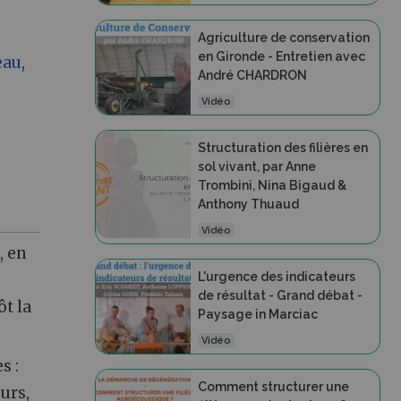
Agriculture de conservation
en Gironde - Entretien avec
eau
,
André CHARDRON
Vidéo
Structuration des filières en
sol vivant, par Anne
Trombini, Nina Bigaud &
Anthony Thuaud
Vidéo
, en
L'urgence des indicateurs
de résultat - Grand débat -
ôt la
Paysage in Marciac
Vidéo
s :
Comment structurer une
urs,