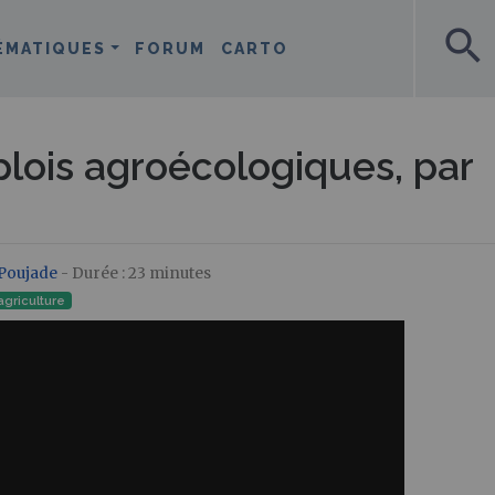
search
ÉMATIQUES
FORUM
CARTO
mplois agroécologiques, par
Poujade
- Durée : 23 minutes
agriculture