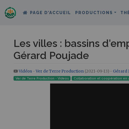
PAGE D’ACCUEIL
PRODUCTIONS
TH
Les villes : bassins d'e
Gérard Poujade
Vidéos
-
Ver de Terre Production
(2021-09-13) -
Gérard 
Aller à :
navigation
,
rechercher
Ver de Terre Production - Videos
Collaboration et coopération en 