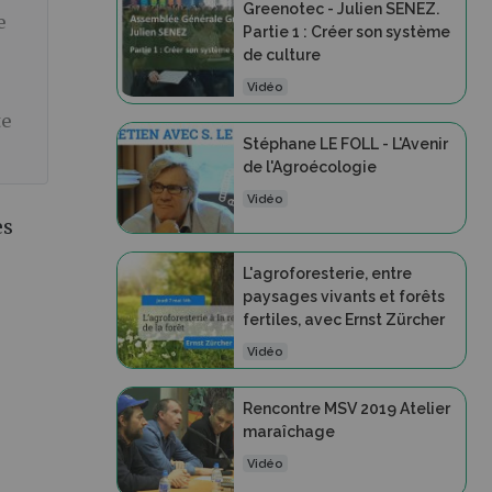
Greenotec - Julien SENEZ.
e
Partie 1 : Créer son système
de culture
Vidéo
te
Stéphane LE FOLL - L'Avenir
de l'Agroécologie
Vidéo
es
L'agroforesterie, entre
paysages vivants et forêts
fertiles, avec Ernst Zürcher
Vidéo
Rencontre MSV 2019 Atelier
maraîchage
Vidéo