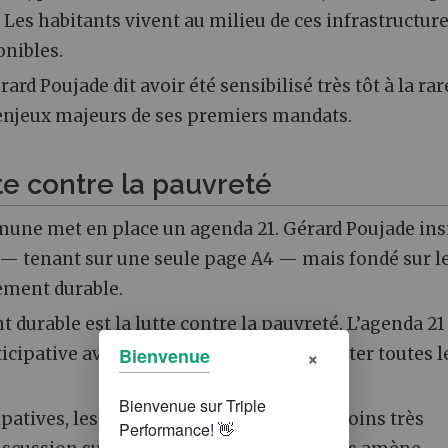
. Les habitants vivent au milieu de ces infrastructure
onibles.
rd Poujade dit avoir été sensibilisé très tôt à la rar
es enjeux majeurs de ses premiers mandats.
te contre la pauvreté
mune met en place un agenda 21. Gérard Poujade ins
me — tenant sur une seule page A4 — mais fondé sur l
ement durable.
 durable est la lutte contre la pauvreté. L’agenda 21
×
ipative avec cet objectif principal : traiter toutes l
Bienvenue
ipatives, les habitants expriment des besoins très