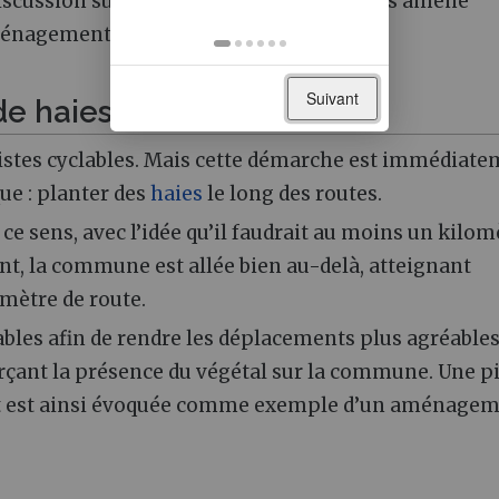
iscussion sur l’absence de pistes cyclables amène
’aménagement communal.
Suivant
de haies
istes cyclables. Mais cette démarche est immédiat
ue : planter des
haies
le long des routes.
ce sens, avec l’idée qu’il faudrait au moins un kilom
nt, la commune est allée bien au-delà, atteignant
mètre de route.
bles afin de rendre les déplacements plus agréables
çant la présence du végétal sur la commune. Une pi
nt est ainsi évoquée comme exemple d’un aménage