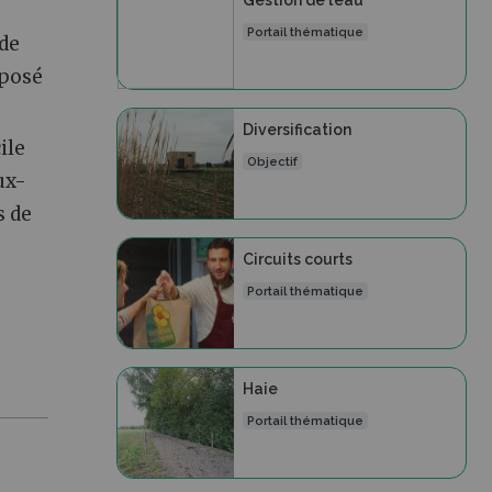
Portail thématique
 de
 posé
Diversification
ile
Objectif
ux-
s de
Circuits courts
Portail thématique
Haie
Portail thématique