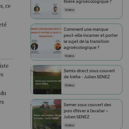
filière agroécologique ?
s, ce
Vidéo
eté
Comment une marque
peut-elle incarner et porter
le sujet de la transition
agroécologique ?
Vidéo
iste
Semis direct sous couvert
es
de trèfle - Julien SENEZ
Vidéo
 du
es
Semer sous couvert des
pois d’hiver à l’avatar –
Julien SENEZ
Vidéo