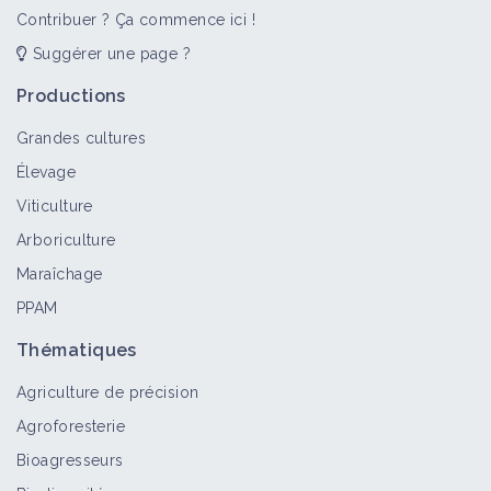
Contribuer ? Ça commence ici !
Suggérer une page ?
Cycle du carbone et GES
Portail thématique
Productions
Grandes cultures
Élevage
JOURNÉE NATIONALE SOL VIVANT -
Viticulture
MARCIAC 2018 - Antoine LOPPION
Arboriculture
Vidéo
Maraîchage
PPAM
Grand débat "Agriculture : l’urgence
des indicateurs de résultat"
Thématiques
Vidéo
Agriculture de précision
Agroforesterie
Atelier "Gestion des trognes"
Bioagresseurs
Vidéo