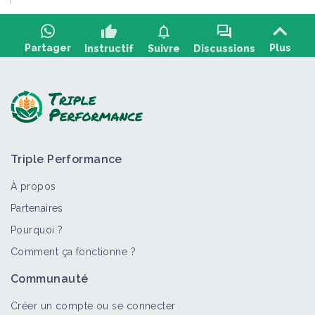
thumb_up
notifications
forum
Partager
Plus
Instructif
Suivre
Discussions
Poser une question, partager un retour :
Triple Performance
À propos
Partenaires
Pourquoi ?
>
Tout
Portail thématique
Fiche technique
Objectif
Comment ça fonctionne ?
Agroforesterie
Communauté
Portail thématique
Créer un compte ou se connecter