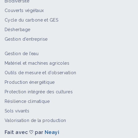
Biodiversité
Couverts végétaux
Cycle du carbone et GES
Flux de Carbone dans le Sol - Pierrick
Désherbage
BOULARD
Vidéo
Gestion d'entreprise
Gestion de l’eau
Développement des couverts
Matériel et machines agricoles
végétaux - Baptiste MAITRE
Outils de mesure et d’observation
Vidéo
Production énergétique
Protection intégrée des cultures
Ernst ZURCHER et Alain CANET - A la
Résilience climatique
Rencontre de l'Arbre - Conférence
Sols vivants
Vidéo
Valorisation de la production
Fait avec ♡ par
Neayi
Grand débat "Carbone, climat,