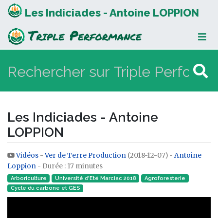
Les Indiciades - Antoine LOPPION
Les Indiciades - Antoine
LOPPION
Vidéos
-
Ver de Terre Production
(2018-12-07) -
Antoine
Aller à :
navigation
,
rechercher
Loppion
- Durée : 17 minutes
Arboriculture
Université d'Eté Marciac 2018
Agroforesterie
Cycle du carbone et GES