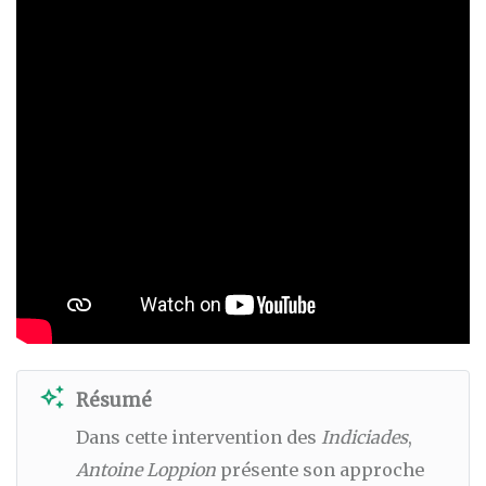
auto_awesome
Résumé
Dans cette intervention des
Indiciades
,
Antoine Loppion
présente son approche