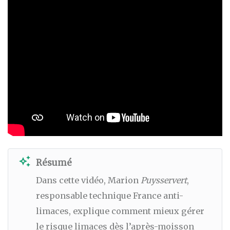
auto_awesome
Résumé
Dans cette vidéo, Marion
Puysservert
,
responsable technique France anti-
limaces, explique comment mieux gérer
le risque limaces dès l’après-moisson