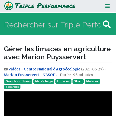
Gérer les limaces en agriculture
avec Marion Puysservert
Gérer les limaces en agriculture
avec Marion Puysservert
Vidéos
-
Centre National d'Agroécologie
(2025-06-27) -
Aller à :
navigation
,
rechercher
Marion Puysservert
-
NBSOIL
- Durée : 96 minutes
Grandes cultures
Maraîchage
Limaces
Sluxx
Metarex
Escargot