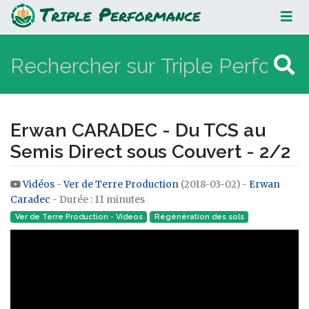
Erwan CARADEC - Du TCS au Semis
Direct sous Couvert - 2/2
Erwan CARADEC - Du TCS au
Semis Direct sous Couvert - 2/2
Vidéos
-
Ver de Terre Production
(2018-03-02) -
Erwan
Aller à :
navigation
,
rechercher
Caradec
- Durée : 11 minutes
Ver de Terre Production - Videos
Régénération des sols