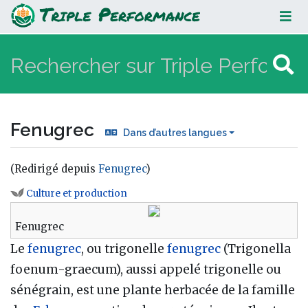
Fenugrec
Fenugrec
Dans d’autres langues
(Redirigé depuis
Fenugrec
)
Aller à :
navigation
,
rechercher
Culture et production
Fenugrec
Le
fenugrec
, ou trigonelle
fenugrec
(Trigonella
foenum-graecum), aussi appelé trigonelle ou
sénégrain, est une plante herbacée de la famille