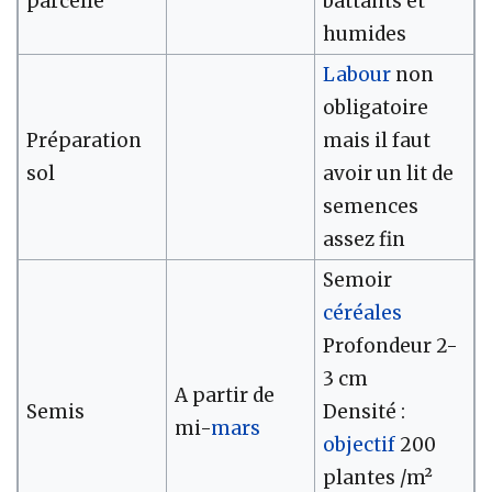
parcelle
battants et
humides
Labour
non
obligatoire
Préparation
mais il faut
sol
avoir un lit de
semences
assez fin
Semoir
céréales
Profondeur 2-
3 cm
A partir de
Semis
Densité :
mi-
mars
objectif
200
plantes /m²