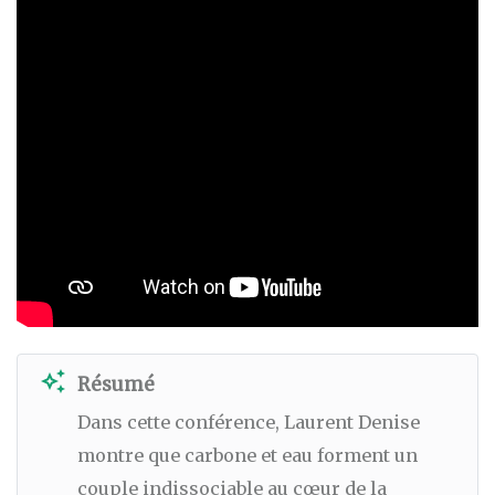
auto_awesome
Résumé
Dans cette conférence, Laurent Denise
montre que carbone et eau forment un
couple indissociable au cœur de la