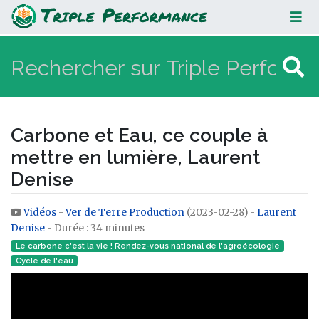
Carbone et Eau, ce couple à mettre
en lumière, Laurent Denise
Carbone et Eau, ce couple à
mettre en lumière, Laurent
Denise
Vidéos
-
Ver de Terre Production
(2023-02-28) -
Laurent
Aller à :
navigation
,
rechercher
Denise
- Durée : 34 minutes
Le carbone c'est la vie ! Rendez-vous national de l'agroécologie
Cycle de l'eau