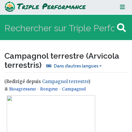
Campagnol terrestre (Arvicola
terrestris)
Campagnol terrestre (Arvicola
terrestris)
Dans d’autres langues
(Redirigé depuis
Campagnol terrestre
)
Bioagresseur
-
Rongeur
-
Campagnol
Aller à :
navigation
,
rechercher