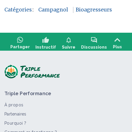
Catégories
:
Campagnol
Bioagresseurs
thumb_up
notifications
forum
Partager
Plus
Instructif
Suivre
Discussions
Poser une question, partager un retour :
Triple Performance
À propos
Partenaires
Pourquoi ?
>
Tout
Bioagresseur
Fiche technique
Retour d'expéri