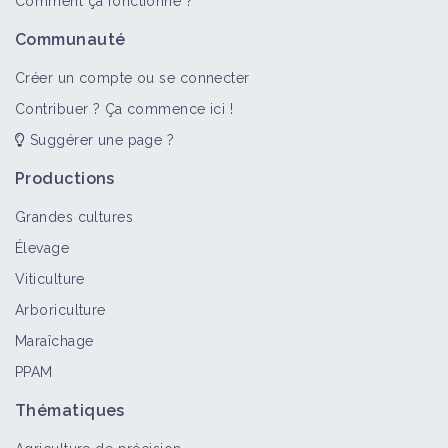
Comment ça fonctionne ?
Campagnol
Communauté
Bioagresseur
Créer un compte ou se connecter
Contribuer ? Ça commence ici !
Suggérer une page ?
Rongeur
Bioagresseur
Productions
Grandes cultures
Élevage
Campagnol des champs (Microtus
Viticulture
arvalis)
Arboriculture
Bioagresseur
Maraîchage
PPAM
Campagnol provençal (Microtus
duodecimcostatus)
Thématiques
Bioagresseur