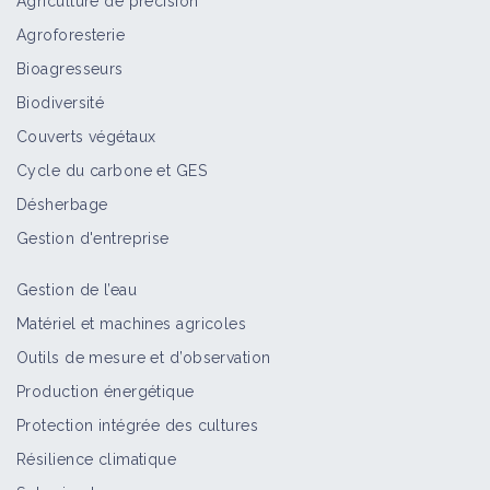
Agriculture de précision
Agroforesterie
Campagnol souterrain (Microtus
Bioagresseurs
subterraneus)
Biodiversité
Bioagresseur
Couverts végétaux
Cycle du carbone et GES
Campagnol sur soja
Désherbage
Bioagresseur
Gestion d'entreprise
Gestion de l’eau
Castor
Matériel et machines agricoles
Bioagresseur
Outils de mesure et d’observation
Production énergétique
Protection intégrée des cultures
Rat musqué
Résilience climatique
Bioagresseur