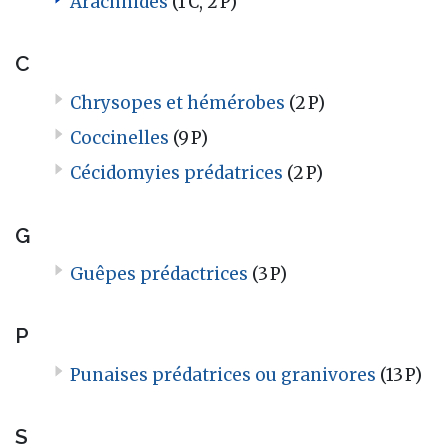
Arachnides
(1 C, 2 P)
C
Chrysopes et hémérobes
(2 P)
Coccinelles
(9 P)
Cécidomyies prédatrices
(2 P)
G
Guêpes prédactrices
(3 P)
P
Punaises prédatrices ou granivores
(13 P)
S