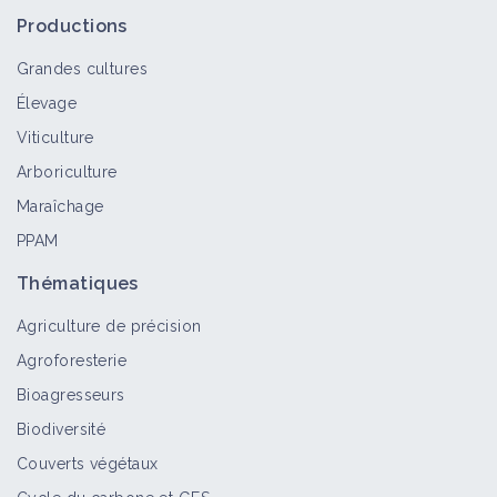
physiques anti-insectes
Productions
Fiche technique
Grandes cultures
Élevage
Thrips prédateurs
Viticulture
Auxiliaire
Arboriculture
Maraîchage
PPAM
Coccinelles
Thématiques
Auxiliaire
Agriculture de précision
Agroforesterie
Bioagresseurs
Punaises prédatrices ou granivores
Biodiversité
Auxiliaire
Couverts végétaux