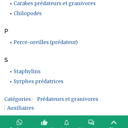
Carabes prédateurs et granivores
Chilopodes
P
Perce-oreilles (prédateur)
S
Staphylins
Syrphes prédatrices
Catégories
:
Prédateurs et granivores
Auxiliaires
thumb_up
notifications
forum