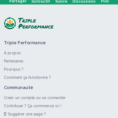
Partager
Plus
Instructif
Suivre
Discussions
Poser une question, partager un retour :
Triple Performance
À propos
Partenaires
Pourquoi ?
>
Tout
Auxiliaire
Fiche technique
Comment ça fonctionne ?
Syrphes prédatrices
Communauté
Auxiliaire
Créer un compte ou se connecter
Contribuer ? Ça commence ici !
Suggérer une page ?
Mettre en place des dispositifs