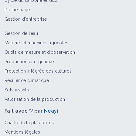
Cycle du carbone et GES
Désherbage
Chrysopes et hémérobes
Gestion d'entreprise
Auxiliaire
Gestion de l’eau
Matériel et machines agricoles
Guêpes prédactrices
Outils de mesure et d’observation
Auxiliaire
Production énergétique
Protection intégrée des cultures
Résilience climatique
Cécidomyies prédatrices
Sols vivants
Auxiliaire
Valorisation de la production
Fait avec ♡ par
Neayi
Staphylins
Charte de la plateforme
Auxiliaire
Mentions légales