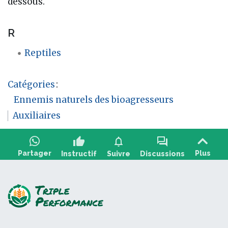
dessous.
R
Reptiles
Catégories
:
Ennemis naturels des bioagresseurs
Auxiliaires
thumb_up
notifications
forum
Partager
Plus
Instructif
Suivre
Discussions
Poser une question, partager un retour :