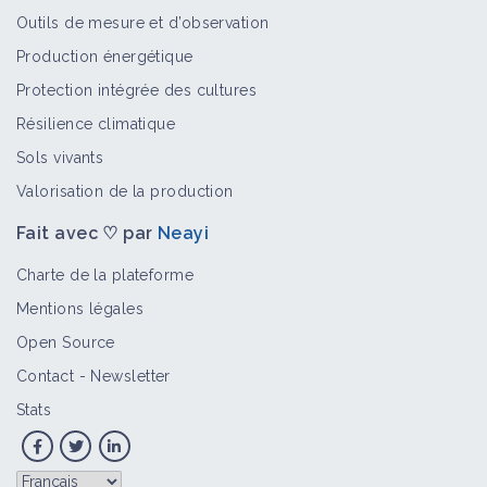
Fiche technique
Outils de mesure et d’observation
Production énergétique
Protection intégrée des cultures
Associer le colza à des plantes de
Résilience climatique
service gélives
Sols vivants
Fiche technique
Valorisation de la production
Fait avec ♡ par
Neayi
Pratiquer la lutte biologique à l'aide
de macroorganismes
Charte de la plateforme
Fiche technique
Mentions légales
Open Source
Contact
-
Newsletter
Broyer les couverts végétaux
d'interculture
Stats
Fiche technique