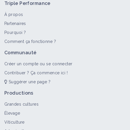
Triple Performance
À propos
Partenaires
Pourquoi ?
>
Tout
Auxiliaire
Fiche technique
Retour d'expérience
Comment ça fonctionne ?
Arthropodes prédateurs et granivores
Communauté
Auxiliaire
Créer un compte ou se connecter
Contribuer ? Ça commence ici !
Suggérer une page ?
Oiseaux prédateurs
Auxiliaire
Productions
Grandes cultures
Élevage
Mammifères carnassiers
Viticulture
Auxiliaire