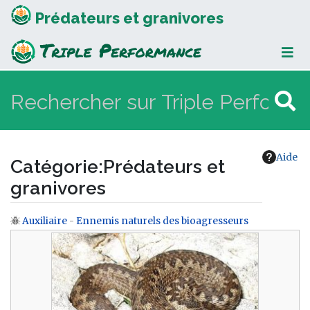
Prédateurs et granivores
Aide
Catégorie
:
Prédateurs et
granivores
Auxiliaire
-
Ennemis naturels des bioagresseurs
Aller à :
navigation
,
rechercher