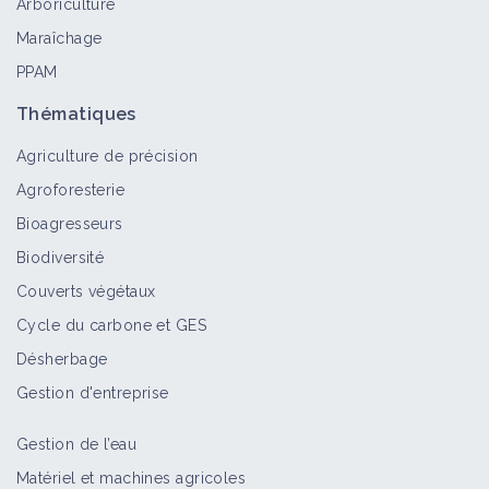
Arboriculture
Maraîchage
PPAM
Amphibiens
Auxiliaire
Thématiques
Agriculture de précision
Agroforesterie
Reptiles
Bioagresseurs
Auxiliaire
Biodiversité
Couverts végétaux
Cycle du carbone et GES
Installer des Filets monorang :
Désherbage
Alt'Carpo / Alt'Mouche en verger
Fiche technique
Gestion d'entreprise
Gestion de l’eau
Implanter des engrais verts en vigne
Matériel et machines agricoles