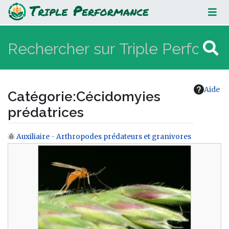
Cécidomyies prédatrices
Aide
Catégorie
:
Cécidomyies
prédatrices
Auxiliaire
-
Arthropodes prédateurs et granivores
Aller à :
navigation
,
rechercher