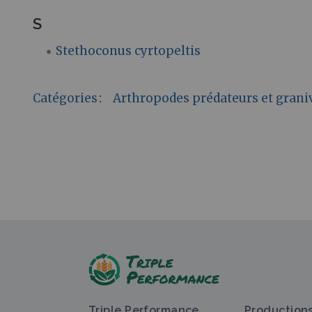
S
Stethoconus cyrtopeltis
Catégories
:
Arthropodes prédateurs et grani
Triple Performance
Production