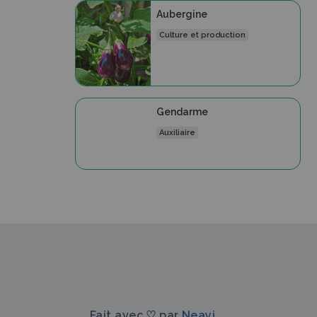
Aubergine
Culture et production
Gendarme
Auxiliaire
Fait avec ♡ par
Neayi