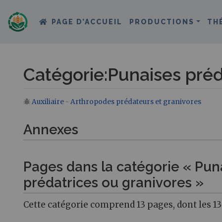
PAGE D’ACCUEIL
PRODUCTIONS
TH
Catégorie
:
Punaises préd
Auxiliaire
-
Arthropodes prédateurs et granivores
Aller à :
navigation
,
rechercher
Annexes
Pages dans la catégorie « Pun
prédatrices ou granivores »
Cette catégorie comprend 13 pages, dont les 13