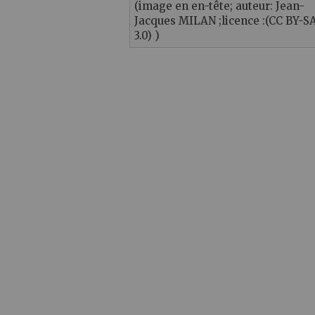
(image en en-tête; auteur: Jean-
Jacques MILAN ;licence :(CC BY-S
3.0) )