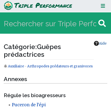
Guêpes prédactrices
Aide
Catégorie
:
Guêpes
prédactrices
Auxiliaire
-
Arthropodes prédateurs et granivores
Aller à :
navigation
,
rechercher
Annexes
Régule les bioagresseurs
Puceron de l'épi