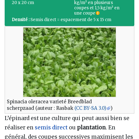
20 x 20 cm
kg/m² en plusieurs
coupes et 1,5 kg/m² en
une coupe
Densité :
Semis direct = espacement de 5 x 15 cm
Spinacia oleracea varieté Breedblad
scherpzaad (auteur : Rasbak
(CC BY-SA 3.0)
)
L’épinard est une culture qui peut aussi bien se
réaliser en
semis direct
ou
plantation
. En
général, des coupes successives maximisent les