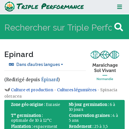
Epinard
Epinard
Dans d’autres langues
(Redirigé depuis
Épinard
)
Aller à :
navigation
,
rechercher
Culture et production
-
Cultures légumières
- Spinacia
oleracea
Zone géo origine :
Eurasie
Nb jour germination :
6 à
10 jours
T° germination :
Conservation graines :
4 à
optimale de 10 à 12°C
5 ans
Plantation :
espacement
Rendement :
25 à 3,5