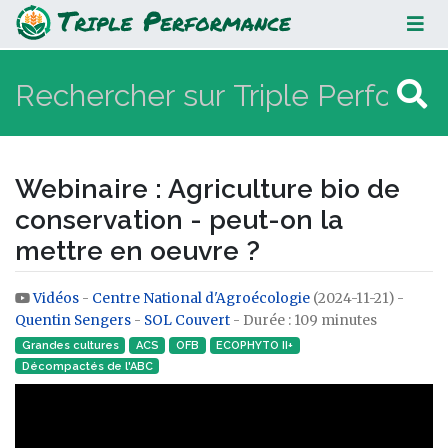
Webinaire : Agriculture bio de
conservation - peut-on la mettre en
oeuvre ?
Webinaire : Agriculture bio de
conservation - peut-on la
mettre en oeuvre ?
Vidéos
-
Centre National d'Agroécologie
(2024-11-21) -
Aller à :
navigation
,
rechercher
Quentin Sengers
-
SOL Couvert
- Durée : 109 minutes
Grandes cultures
ACS
OFB
ECOPHYTO II+
Décompactés de l'ABC