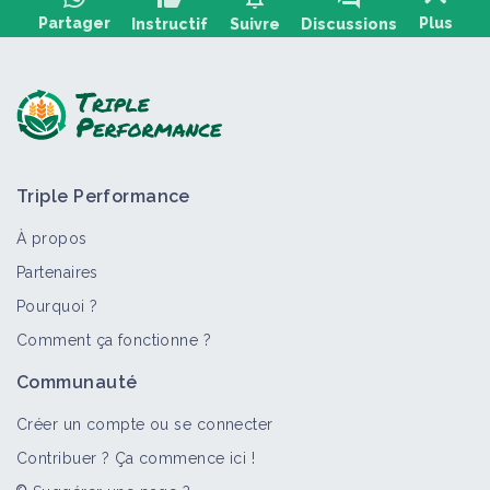
Partager
Plus
Instructif
Suivre
Discussions
Poser une question, partager un retour :
Triple Performance
À propos
Partenaires
Pourquoi ?
>
Tout
Portail thématique
Fiche technique
Comment ça fonctionne ?
Gestion de la fertilité en viticulture
Communauté
Portail thématique
Créer un compte ou se connecter
Contribuer ? Ça commence ici !