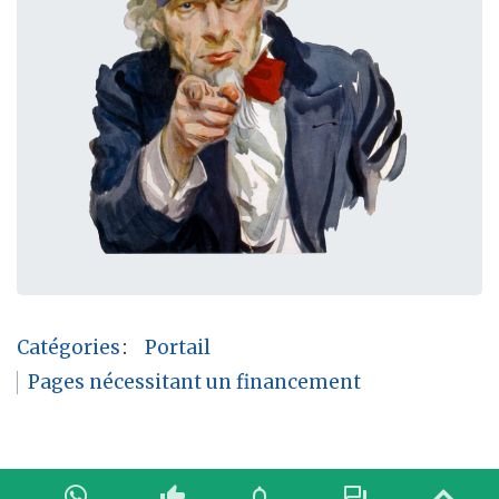
Catégories
:
Portail
Pages nécessitant un financement
thumb_up
notifications
forum