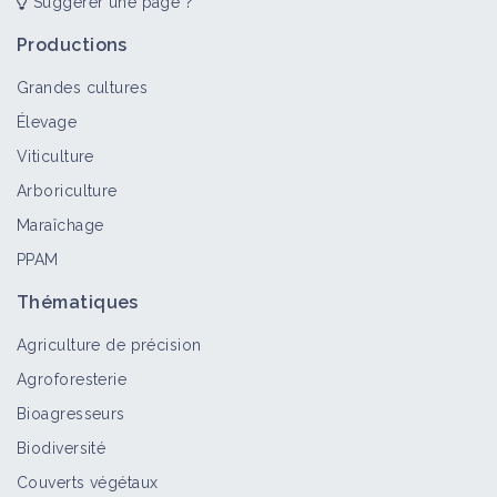
Suggérer une page ?
Réduction de la compaction des sols
en viticulture
Productions
Portail thématique
Grandes cultures
Élevage
Protection en viticulture
Viticulture
Portail thématique
Arboriculture
Maraîchage
PPAM
Couverts végétaux en viticulture
Portail thématique
Thématiques
Agriculture de précision
Agroforesterie
Agroforesterie en viticulture
Bioagresseurs
Portail thématique
Biodiversité
Couverts végétaux