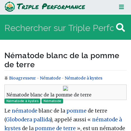
Nématode blanc de la pomme de
terre
Nématode blanc de la pomme
de terre
Bioagresseur
-
Nématode
-
Nématode à kystes
Aller à :
navigation
,
rechercher
Nématode blanc de la pomme de terre
Nématode à kystes
Nématode‎
Le
nématode
blanc de la
pomme
de terre
(
Globodera pallida
), appelé aussi «
nématode à
kystes
de la
pomme de terre
», est un nématode