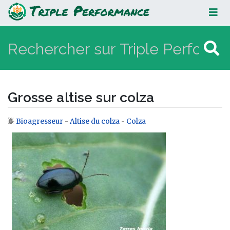
Grosse altise sur colza
Grosse altise sur colza
Bioagresseur
-
Altise du colza
-
Colza
Aller à :
navigation
,
rechercher