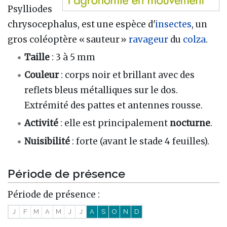
Psylliodes
chrysocephalus, est une espèce d'
insectes
, un
gros coléoptère « sauteur »
ravageur
du
colza
.
Taille
: 3 à 5 mm
Couleur
: corps noir et brillant avec des
reflets bleus métalliques sur le dos.
Extrémité des pattes et antennes rousse.
Activité
: elle est principalement
nocturne
.
Nuisibilité
: forte (avant le stade 4 feuilles).
Période de présence
Période de présence :
J
F
M
A
M
J
J
A
S
O
N
D