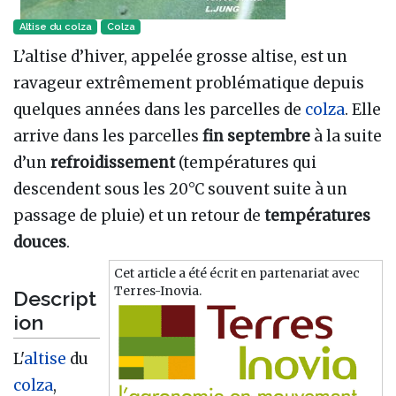
Altise du colza
Colza
L’altise d’hiver, appelée grosse altise, est un
ravageur extrêmement problématique depuis
quelques années dans les parcelles de
colza
. Elle
arrive dans les parcelles
fin septembre
à la suite
d’un
refroidissement
(températures qui
descendent sous les 20°C souvent suite à un
passage de pluie) et un retour de
températures
douces
.
Cet article a été écrit en partenariat avec
Terres-Inovia.
Descript
ion
L'
altise
du
colza
,