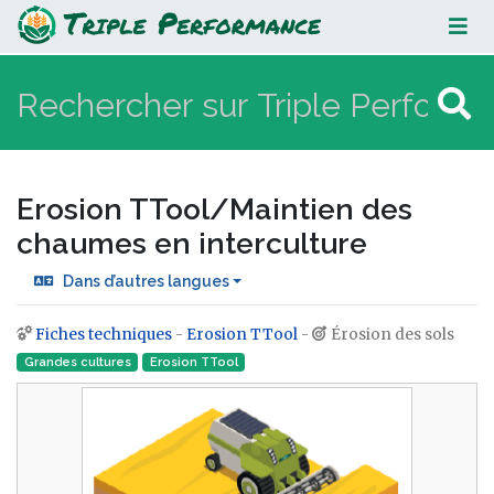
Erosion TTool/Maintien des
chaumes en interculture
Erosion TTool/Maintien des
chaumes en interculture
Dans d’autres langues
Fiches techniques
-
Erosion TTool
-
Érosion des sols
Aller à :
navigation
,
rechercher
Grandes cultures
Erosion TTool