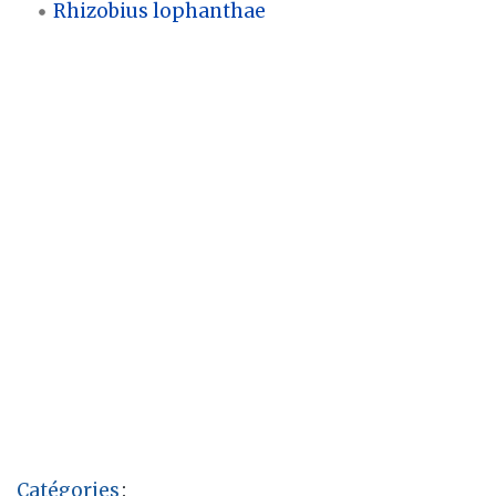
Rhizobius lophanthae
Catégories
: