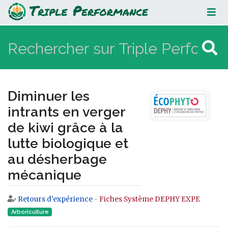
Diminuer les intrants en verger de
kiwi grâce à la lutte biologique et
au désherbage mécanique
Diminuer les
intrants en verger
de kiwi grâce à la
lutte biologique et
au désherbage
mécanique
Retours d'expérience
-
Fiches Système DEPHY EXPE
Aller à :
navigation
,
rechercher
Arboriculture