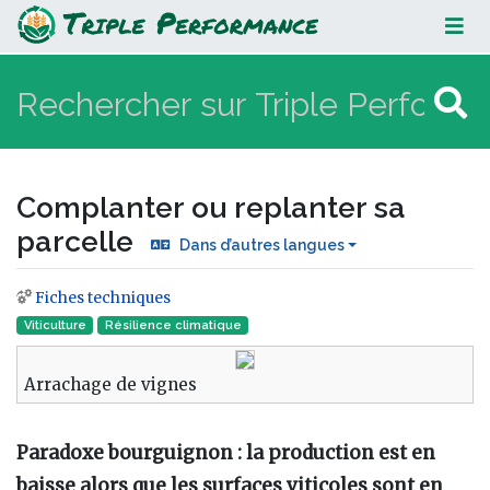
Complanter ou replanter sa
parcelle
Complanter ou replanter sa
parcelle
Dans d’autres langues
Fiches techniques
Aller à :
navigation
,
rechercher
Viticulture
Résilience climatique
Arrachage de vignes
Paradoxe bourguignon : la production est en
baisse alors que les surfaces viticoles sont en