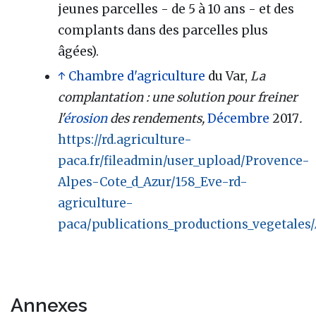
jeunes parcelles - de 5 à 10 ans - et des
complants dans des parcelles plus
âgées).
↑
Chambre d'agriculture
du Var,
La
complantation : une solution pour freiner
l'
érosion
des rendements,
Décembre
2017
.
https://rd.agriculture-
paca.fr/fileadmin/user_upload/Provence-
Alpes-Cote_d_Azur/158_Eve-rd-
agriculture-
paca/publications_productions_vegetale
Annexes